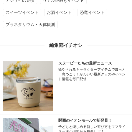
アジサイの見頃
リアル謎解きイベント
スイーツイベント
お酒イベント
恐竜イベント
プラネタリウム・天体観測
編集部イチオシ
スヌーピーたちの最新ニュース
癒やされるキャラクターアイテムでほっと
一息つこう！かわいい最新グッズやイベン
ト情報を毎日配信
関西のイオンモールで新発見！
子どもと楽しめる新しい遊び方をママライ
ター達が現地から最新リポ！