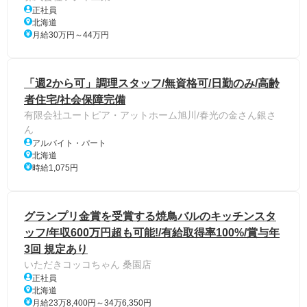
正社員
北海道
月給30万円～44万円
「週2から可」調理スタッフ/無資格可/日勤のみ/高齢
者住宅/社会保障完備
有限会社ユートピア・アットホーム旭川/春光の金さん銀さ
ん
アルバイト・パート
北海道
時給1,075円
グランプリ金賞を受賞する焼鳥バルのキッチンスタ
ッフ/年収600万円超も可能!/有給取得率100%/賞与年
3回 規定あり
いただきコッコちゃん 桑園店
正社員
北海道
月給23万8,400円～34万6,350円