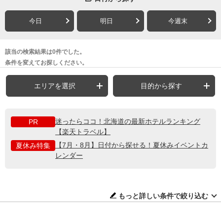
今日
明日
今週末
該当の検索結果は0件でした。
条件を変えてお探しください。
エリアを選択
目的から探す
迷ったらココ！北海道の最新ホテルランキング
PR
【楽天トラベル】
【7月・8月】日付から探せる！夏休みイベントカ
夏休み特集
レンダー
もっと詳しい条件で絞り込む