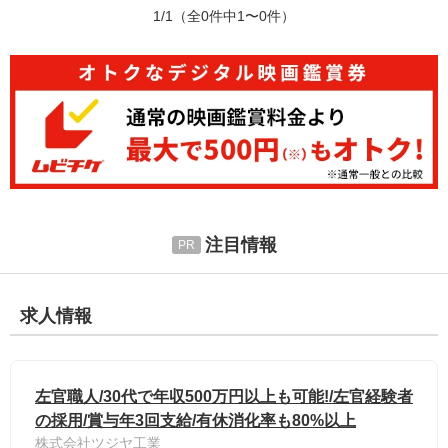
1/1
（全0件中1〜0件）
注目情報
求人情報
左官職人/30代で年収500万円以上も可能!/左官経験者
の採用/賞与年3回支給/有休消化率も80%以上
株式会社ツジヤ工業