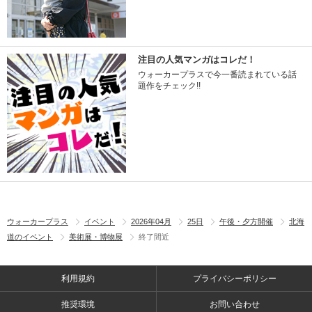
注目の人気マンガはコレだ！
ウォーカープラスで今一番読まれている話
題作をチェック!!
ウォーカープラス
イベント
2026年04月
25日
午後・夕方開催
北海
道のイベント
美術展・博物展
終了間近
利用規約
プライバシーポリシー
推奨環境
お問い合わせ