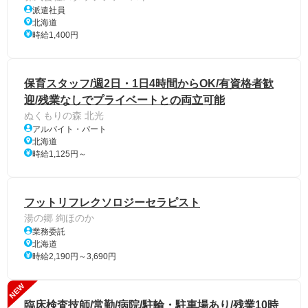
派遣社員
北海道
時給1,400円
保育スタッフ/週2日・1日4時間からOK/有資格者歓
迎/残業なしでプライベートとの両立可能
ぬくもりの森 北光
アルバイト・パート
北海道
時給1,125円～
フットリフレクソロジーセラピスト
湯の郷 絢ほのか
業務委託
北海道
時給2,190円～3,690円
NEW
臨床検査技師/常勤/病院/駐輪・駐車場あり/残業10時