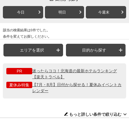
今日
明日
今週末
該当の検索結果は0件でした。
条件を変えてお探しください。
エリアを選択
目的から探す
迷ったらココ！北海道の最新ホテルランキング
PR
【楽天トラベル】
【7月・8月】日付から探せる！夏休みイベントカ
夏休み特集
レンダー
もっと詳しい条件で絞り込む