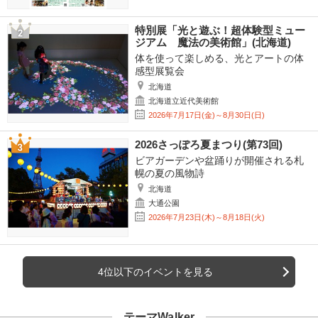
特別展「光と遊ぶ！超体験型ミュー
ジアム 魔法の美術館」(北海道)
体を使って楽しめる、光とアートの体
感型展覧会
北海道
北海道立近代美術館
2026年7月17日(金)～8月30日(日)
2026さっぽろ夏まつり(第73回)
ビアガーデンや盆踊りが開催される札
幌の夏の風物詩
北海道
大通公園
2026年7月23日(木)～8月18日(火)
4位以下のイベントを見る
テーマWalker