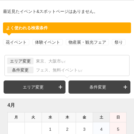
最近見たイベント&スポットページはありません。
よく使われる検索条件
花イベント
体験イベント
物産展・観光フェア
祭り
エリア変更
東京、大阪市
など
条件変更
フェス、無料イベント
など
エリア変更
条件変更
4月
月
火
水
木
金
土
日
1
2
3
4
5