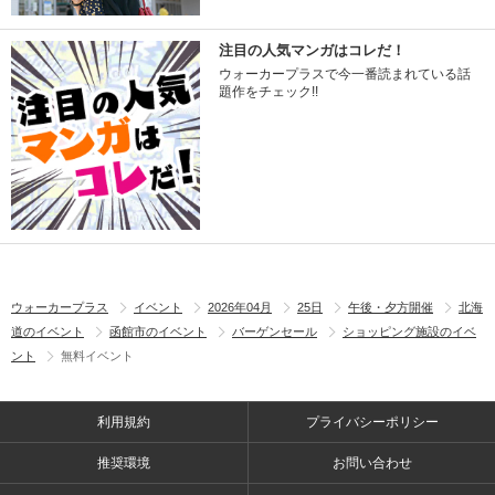
注目の人気マンガはコレだ！
ウォーカープラスで今一番読まれている話
題作をチェック!!
ウォーカープラス
イベント
2026年04月
25日
午後・夕方開催
北海
道のイベント
函館市のイベント
バーゲンセール
ショッピング施設のイベ
ント
無料イベント
利用規約
プライバシーポリシー
推奨環境
お問い合わせ