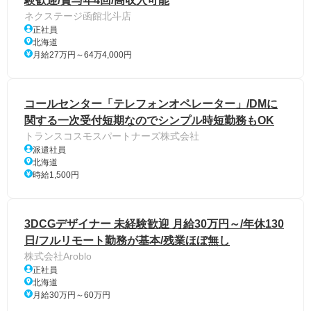
験歓迎/賞与年4回/高収入可能
ネクステージ函館北斗店
正社員
北海道
月給27万円～64万4,000円
コールセンター「テレフォンオペレーター」/DMに
関する一次受付短期なのでシンプル時短勤務もOK
トランスコスモスパートナーズ株式会社
派遣社員
北海道
時給1,500円
3DCGデザイナー 未経験歓迎 月給30万円～/年休130
日/フルリモート勤務が基本/残業ほぼ無し
株式会社Aroblo
正社員
北海道
月給30万円～60万円