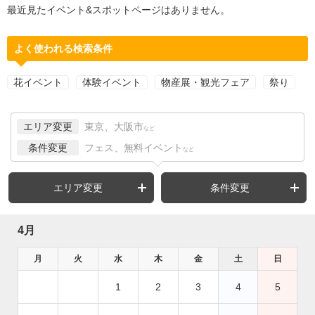
最近見たイベント&スポットページはありません。
よく使われる検索条件
花イベント
体験イベント
物産展・観光フェア
祭り
エリア変更
東京、大阪市
など
条件変更
フェス、無料イベント
など
エリア変更
条件変更
4月
月
火
水
木
金
土
日
1
2
3
4
5