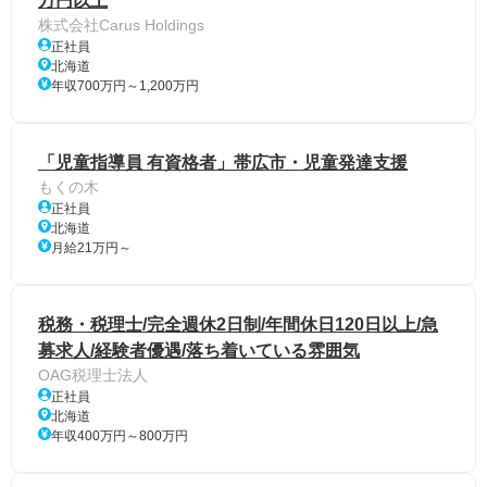
万円以上
株式会社Carus Holdings
正社員
北海道
年収700万円～1,200万円
「児童指導員 有資格者」帯広市・児童発達支援
もくの木
正社員
北海道
月給21万円～
税務・税理士/完全週休2日制/年間休日120日以上/急
募求人/経験者優遇/落ち着いている雰囲気
OAG税理士法人
正社員
北海道
年収400万円～800万円