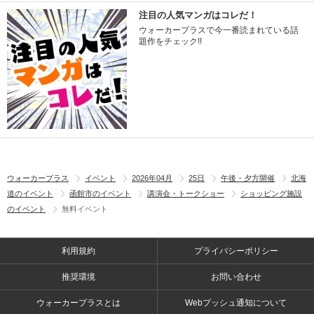
注目の人気マンガはコレだ！
ウォーカープラスで今一番読まれている話
題作をチェック!!
ウォーカープラス
イベント
2026年04月
25日
午後・夕方開催
北海
道のイベント
函館市のイベント
講演会・トークショー
ショッピング施設
のイベント
無料イベント
利用規約
プライバシーポリシー
推奨環境
お問い合わせ
ウォーカープラスとは
Webプッシュ通知について