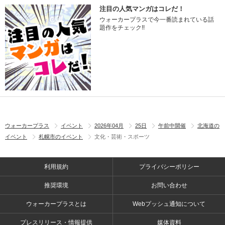
注目の人気マンガはコレだ！
ウォーカープラスで今一番読まれている話
題作をチェック!!
ウォーカープラス
イベント
2026年04月
25日
午前中開催
北海道の
イベント
札幌市のイベント
文化・芸術・スポーツ
利用規約
プライバシーポリシー
推奨環境
お問い合わせ
ウォーカープラスとは
Webプッシュ通知について
プレスリリース・情報提供
媒体資料