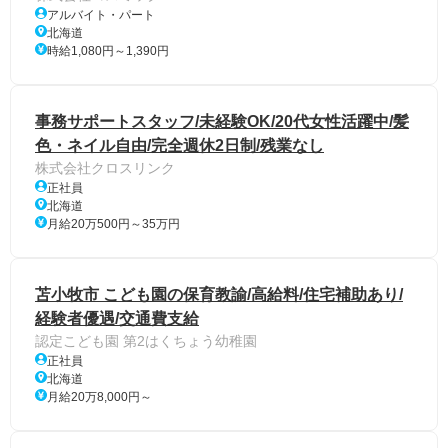
アルバイト・パート
北海道
時給1,080円～1,390円
事務サポートスタッフ/未経験OK/20代女性活躍中/髪
色・ネイル自由/完全週休2日制/残業なし
株式会社クロスリンク
正社員
北海道
月給20万500円～35万円
苫小牧市 こども園の保育教諭/高給料/住宅補助あり/
経験者優遇/交通費支給
認定こども園 第2はくちょう幼稚園
正社員
北海道
月給20万8,000円～