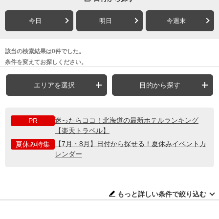
今日
明日
今週末
該当の検索結果は0件でした。
条件を変えてお探しください。
エリアを選択
目的から探す
迷ったらココ！北海道の最新ホテルランキング
PR
【楽天トラベル】
【7月・8月】日付から探せる！夏休みイベントカ
夏休み特集
レンダー
もっと詳しい条件で絞り込む