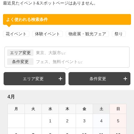
最近見たイベント&スポットページはありません。
よく使われる検索条件
花イベント
体験イベント
物産展・観光フェア
祭り
エリア変更
東京、大阪市
など
条件変更
フェス、無料イベント
など
エリア変更
条件変更
4月
月
火
水
木
金
土
日
1
2
3
4
5