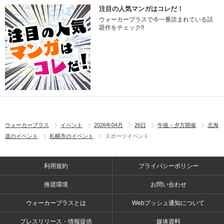
注目の人気マンガはコレだ！
ウォーカープラスで今一番読まれている話
題作をチェック!!
ウォーカープラス
イベント
2026年04月
26日
午後・夕方開催
北海
道のイベント
札幌市のイベント
スポーツイベント
利用規約
プライバシーポリシー
推奨環境
お問い合わせ
ウォーカープラスとは
Webプッシュ通知について
プレスリリース・情報提供
媒体資料