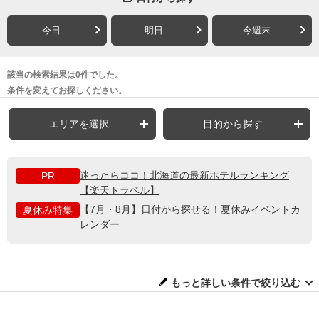
今日
明日
今週末
該当の検索結果は0件でした。
条件を変えてお探しください。
エリアを選択
目的から探す
迷ったらココ！北海道の最新ホテルランキング
PR
【楽天トラベル】
【7月・8月】日付から探せる！夏休みイベントカ
夏休み特集
レンダー
もっと詳しい条件で絞り込む