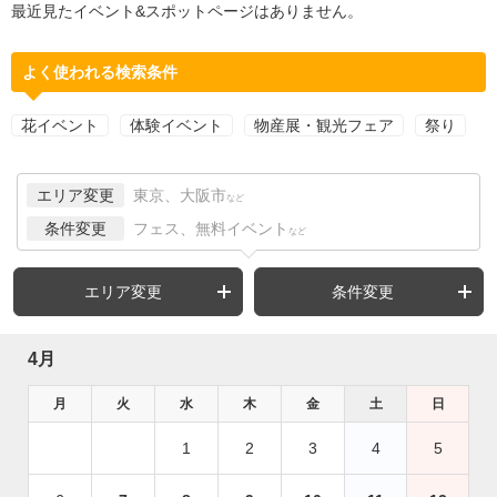
最近見たイベント&スポットページはありません。
よく使われる検索条件
花イベント
体験イベント
物産展・観光フェア
祭り
エリア変更
東京、大阪市
など
条件変更
フェス、無料イベント
など
エリア変更
条件変更
4月
月
火
水
木
金
土
日
1
2
3
4
5