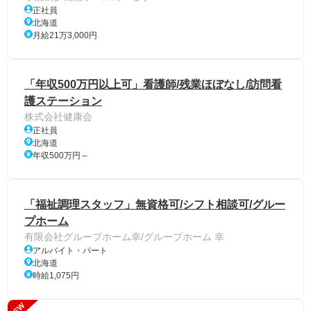
正社員
北海道
月給21万3,000円
「年収500万円以上可」看護師/残業ほぼなし/訪問看
護ステーション
株式会社健康会
正社員
北海道
年収500万円～
「福祉調理スタッフ」無資格可/シフト相談可/グルー
プホーム
有限会社グループホーム幸/グループホーム 幸
アルバイト・パート
北海道
時給1,075円
NEW