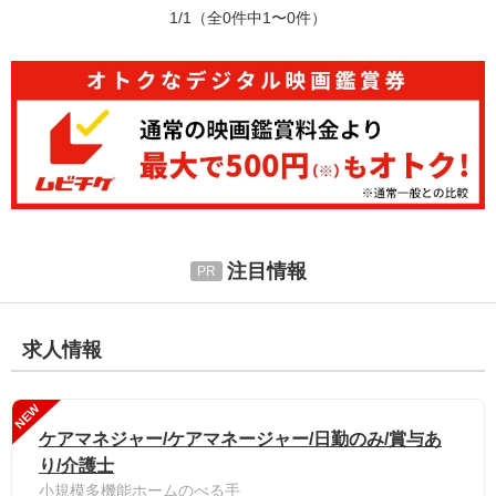
1/1
（全0件中1〜0件）
注目情報
求人情報
NEW
ケアマネジャー/ケアマネージャー/日勤のみ/賞与あ
り/介護士
小規模多機能ホームのべる手