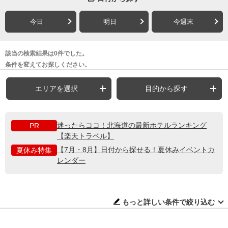
今日
明日
今週末
該当の検索結果は0件でした。
条件を変えてお探しください。
エリアを選択
目的から探す
迷ったらココ！北海道の最新ホテルランキング
PR
【楽天トラベル】
【7月・8月】日付から探せる！夏休みイベントカ
夏休み特集
レンダー
もっと詳しい条件で絞り込む