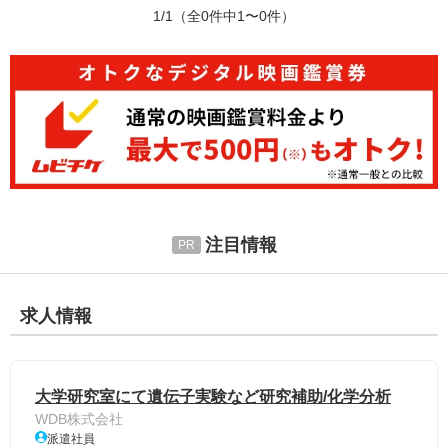
1/1
（全0件中1〜0件）
注目情報
求人情報
大学研究室にて遺伝子実験など研究補助/化学分析
WDB株式会社
派遣社員