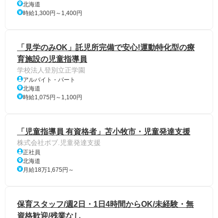
北海道
時給1,300円～1,400円
「見学のみOK」託児所完備で安心!運動特化型の療
育施設の児童指導員
学校法人登別立正学園
アルバイト・パート
北海道
時給1,075円～1,100円
「児童指導員 有資格者」苫小牧市・児童発達支援
株式会社ボブ.児童発達支援
正社員
北海道
月給18万1,675円～
保育スタッフ/週2日・1日4時間からOK/未経験・無
資格歓迎/残業なし