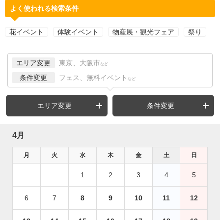
よく使われる検索条件
花イベント
体験イベント
物産展・観光フェア
祭り
エリア変更
東京、大阪市
など
条件変更
フェス、無料イベント
など
エリア変更
条件変更
4月
月
火
水
木
金
土
日
1
2
3
4
5
6
7
8
9
10
11
12