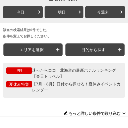
今日
明日
今週末
該当の検索結果は0件でした。
条件を変えてお探しください。
エリアを選択
目的から探す
迷ったらココ！北海道の最新ホテルランキング
PR
【楽天トラベル】
【7月・8月】日付から探せる！夏休みイベントカ
夏休み特集
レンダー
もっと詳しい条件で絞り込む