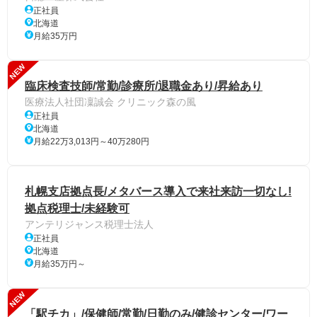
正社員
北海道
月給35万円
NEW
臨床検査技師/常勤/診療所/退職金あり/昇給あり
医療法人社団凜誠会 クリニック森の風
正社員
北海道
月給22万3,013円～40万280円
札幌支店拠点長/メタバース導入で来社来訪一切なし!
拠点税理士/未経験可
アンテリジャンス税理士法人
正社員
北海道
月給35万円～
NEW
「駅チカ」/保健師/常勤/日勤のみ/健診センター/ワー