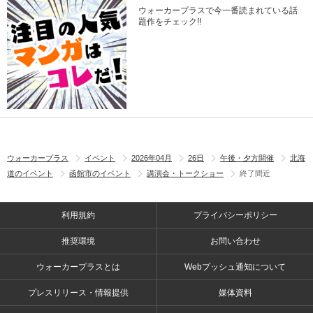
ウォーカープラスで今一番読まれている話
題作をチェック!!
ウォーカープラス
イベント
2026年04月
26日
午後・夕方開催
北海
道のイベント
函館市のイベント
講演会・トークショー
終了間近
利用規約
プライバシーポリシー
推奨環境
お問い合わせ
ウォーカープラスとは
Webプッシュ通知について
プレスリリース・情報提供
媒体資料