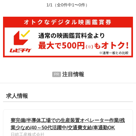
1/1
（全0件中1〜0件）
注目情報
求人情報
寮完備/半導体工場での生産装置オペレーター作業/残
業少なめ/40～50代活躍中/交通費支給/車通勤OK
日総工産株式会社