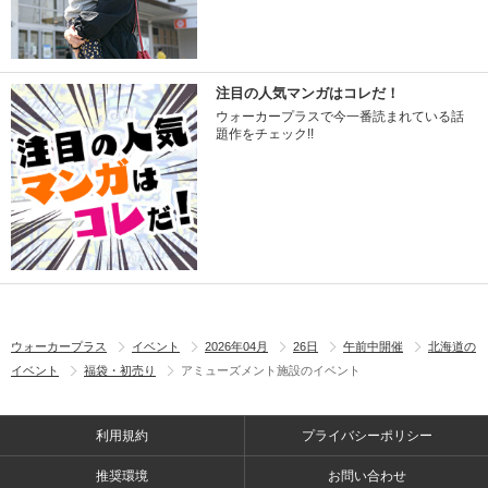
注目の人気マンガはコレだ！
ウォーカープラスで今一番読まれている話
題作をチェック!!
ウォーカープラス
イベント
2026年04月
26日
午前中開催
北海道の
イベント
福袋・初売り
アミューズメント施設のイベント
利用規約
プライバシーポリシー
推奨環境
お問い合わせ