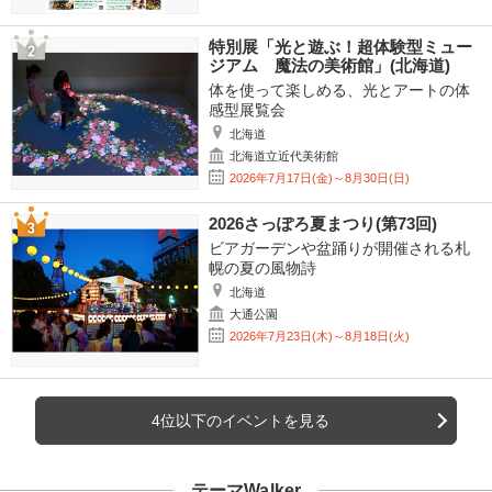
特別展「光と遊ぶ！超体験型ミュー
ジアム 魔法の美術館」(北海道)
体を使って楽しめる、光とアートの体
感型展覧会
北海道
北海道立近代美術館
2026年7月17日(金)～8月30日(日)
2026さっぽろ夏まつり(第73回)
ビアガーデンや盆踊りが開催される札
幌の夏の風物詩
北海道
大通公園
2026年7月23日(木)～8月18日(火)
4位以下のイベントを見る
テーマWalker