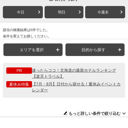
今日
明日
今週末
該当の検索結果は0件でした。
条件を変えてお探しください。
エリアを選択
目的から探す
迷ったらココ！北海道の最新ホテルランキング
PR
【楽天トラベル】
【7月・8月】日付から探せる！夏休みイベントカ
夏休み特集
レンダー
もっと詳しい条件で絞り込む