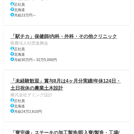
正社員
北海道
月給23万円～
「駅チカ」保健師/内科・外科・その他クリニック
医療法人社団進興会
正社員
北海道
月給30万円～32万5,000円
「未経験歓迎」賞与8月は4ヶ月分実績/年休124日・
土日祝休の農業土木設計
株式会社デミング設計
正社員
北海道
月給24万2,610円
「寮完備」ステーキの加工製造/即入寮/製造・工場/