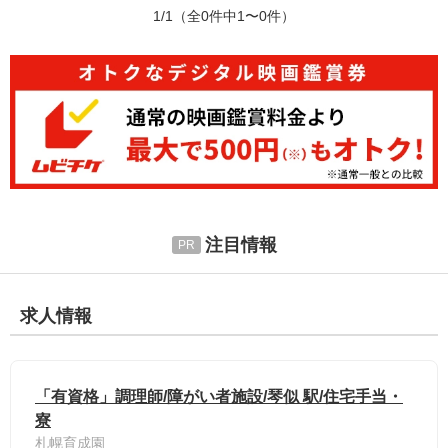
1/1
（全0件中1〜0件）
注目情報
求人情報
「有資格」調理師/障がい者施設/琴似 駅/住宅手当・
寮
札幌育成園