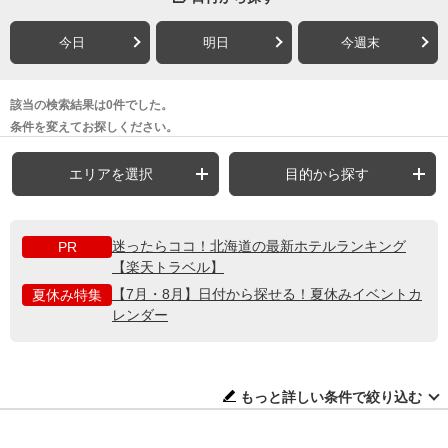
今日
明日
今週末
該当の検索結果は0件でした。
条件を変えてお探しください。
エリアを選択
目的から探す
迷ったらココ！北海道の最新ホテルランキング
PR
【楽天トラベル】
【7月・8月】日付から探せる！夏休みイベントカ
夏休み特集
レンダー
もっと詳しい条件で絞り込む