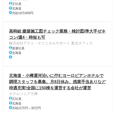
正社員
北海道
月給18万400円
高時給 建築施工図チェック業務・検討図/準大手ゼネ
コン/週4・時短も可
株式会社アクト・テクニカルサポート 東北オフィス
派遣社員
北海道
北海道・小樽運河沿いに佇むヨーロピアンホテルで
調理スタッフを募集。月8日休み、残業手当ありなど
待遇充実!全国に150棟を運営する会社が運営
ホテルソニア小樽
正社員
北海道
月給22万円～30万円