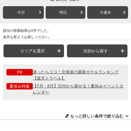
今日
明日
今週末
該当の検索結果は0件でした。
条件を変えてお探しください。
エリアを選択
目的から探す
迷ったらココ！北海道の最新ホテルランキング
PR
【楽天トラベル】
【7月・8月】日付から探せる！夏休みイベントカ
夏休み特集
レンダー
もっと詳しい条件で絞り込む