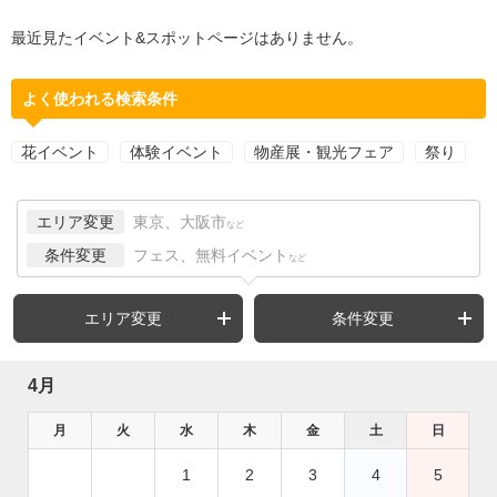
最近見たイベント&スポットページはありません。
よく使われる検索条件
花イベント
体験イベント
物産展・観光フェア
祭り
エリア変更
東京、大阪市
など
条件変更
フェス、無料イベント
など
エリア変更
条件変更
4月
月
火
水
木
金
土
日
1
2
3
4
5