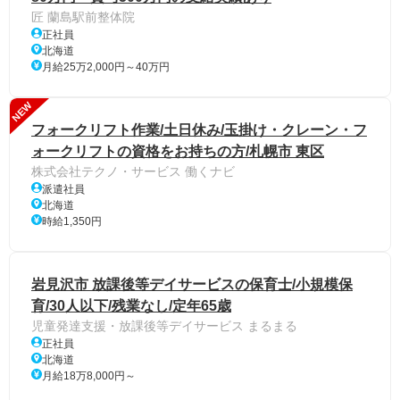
匠 蘭島駅前整体院
正社員
北海道
月給25万2,000円～40万円
NEW
フォークリフト作業/土日休み/玉掛け・クレーン・フ
ォークリフトの資格をお持ちの方/札幌市 東区
株式会社テクノ・サービス 働くナビ
派遣社員
北海道
時給1,350円
岩見沢市 放課後等デイサービスの保育士/小規模保
育/30人以下/残業なし/定年65歳
児童発達支援・放課後等デイサービス まるまる
正社員
北海道
月給18万8,000円～