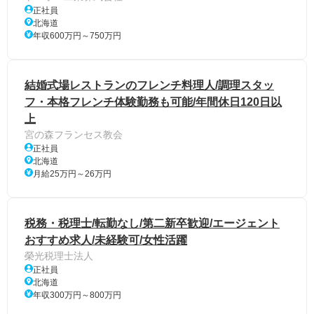
正社員
北海道
年収600万円～750万円
結婚式場レストランのフレンチ料理人/調理スタッ
フ・本格フレンチ体験勤務も可能/年間休日120日以
上
宮の森フランセス教会
正社員
北海道
月給25万円～26万円
税務・税理士/転勤なし/第二新卒歓迎/エージェント
おすすめ求人/未経験可/女性活躍
榮光税理士法人
正社員
北海道
年収300万円～800万円