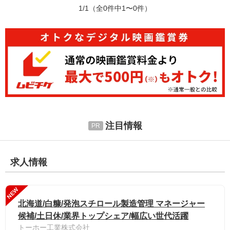
1/1
（全0件中1〜0件）
注目情報
求人情報
NEW
北海道/白糠/発泡スチロール製造管理 マネージャー
候補/土日休/業界トップシェア/幅広い世代活躍
トーホー工業株式会社