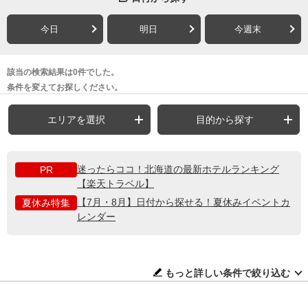
今日
明日
今週末
該当の検索結果は0件でした。
条件を変えてお探しください。
エリアを選択
目的から探す
迷ったらココ！北海道の最新ホテルランキング
PR
【楽天トラベル】
【7月・8月】日付から探せる！夏休みイベントカ
夏休み特集
レンダー
もっと詳しい条件で絞り込む