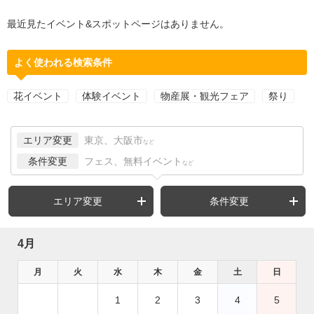
最近見たイベント&スポットページはありません。
よく使われる検索条件
花イベント
体験イベント
物産展・観光フェア
祭り
エリア変更
東京、大阪市
など
条件変更
フェス、無料イベント
など
エリア変更
条件変更
4月
月
火
水
木
金
土
日
1
2
3
4
5