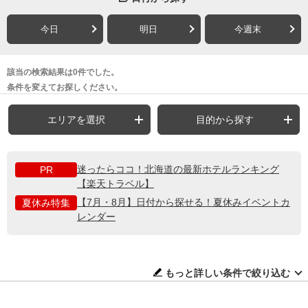
今日
明日
今週末
該当の検索結果は0件でした。
条件を変えてお探しください。
エリアを選択
目的から探す
迷ったらココ！北海道の最新ホテルランキング
PR
【楽天トラベル】
【7月・8月】日付から探せる！夏休みイベントカ
夏休み特集
レンダー
もっと詳しい条件で絞り込む