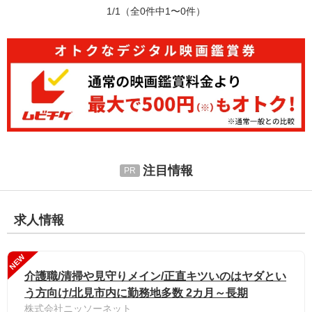
1/1
（全0件中1〜0件）
注目情報
求人情報
NEW
介護職/清掃や見守りメイン/正直キツいのはヤダとい
う方向け/北見市内に勤務地多数 2カ月～長期
株式会社ニッソーネット