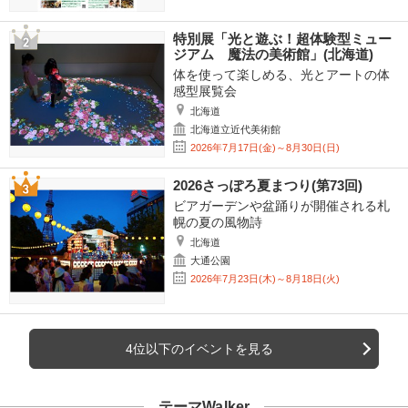
特別展「光と遊ぶ！超体験型ミュー
ジアム 魔法の美術館」(北海道)
体を使って楽しめる、光とアートの体
感型展覧会
北海道
北海道立近代美術館
2026年7月17日(金)～8月30日(日)
2026さっぽろ夏まつり(第73回)
ビアガーデンや盆踊りが開催される札
幌の夏の風物詩
北海道
大通公園
2026年7月23日(木)～8月18日(火)
4位以下のイベントを見る
テーマWalker