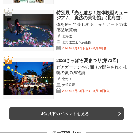
特別展「光と遊ぶ！超体験型ミュー
ジアム 魔法の美術館」(北海道)
体を使って楽しめる、光とアートの体
感型展覧会
北海道
北海道立近代美術館
2026年7月17日(金)～8月30日(日)
2026さっぽろ夏まつり(第73回)
ビアガーデンや盆踊りが開催される札
幌の夏の風物詩
北海道
大通公園
2026年7月23日(木)～8月18日(火)
4位以下のイベントを見る
テーマWalker