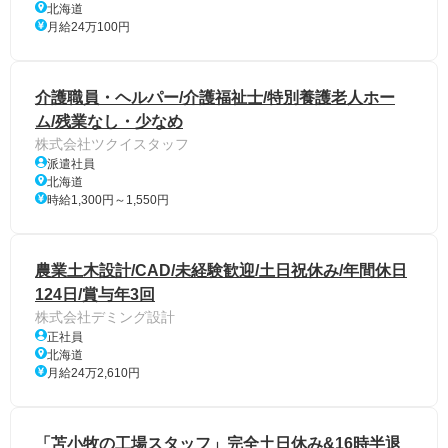
北海道
月給24万100円
介護職員・ヘルパー/介護福祉士/特別養護老人ホー
ム/残業なし・少なめ
株式会社ツクイスタッフ
派遣社員
北海道
時給1,300円～1,550円
農業土木設計/CAD/未経験歓迎/土日祝休み/年間休日
124日/賞与年3回
株式会社デミング設計
正社員
北海道
月給24万2,610円
「苫小牧の工場スタッフ」完全土日休み&16時半退