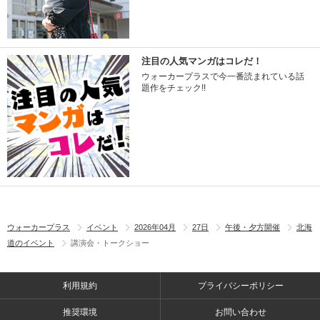
注目の人気マンガはコレだ！
ウォーカープラスで今一番読まれている話
題作をチェック!!
ウォーカープラス
イベント
2026年04月
27日
午後・夕方開催
北海
道のイベント
講演会・トークショー
利用規約
プライバシーポリシー
推奨環境
お問い合わせ