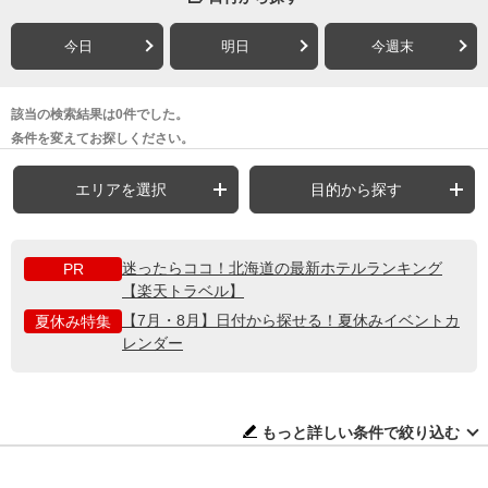
今日
明日
今週末
該当の検索結果は0件でした。
条件を変えてお探しください。
エリアを選択
目的から探す
迷ったらココ！北海道の最新ホテルランキング
PR
【楽天トラベル】
【7月・8月】日付から探せる！夏休みイベントカ
夏休み特集
レンダー
もっと詳しい条件で絞り込む