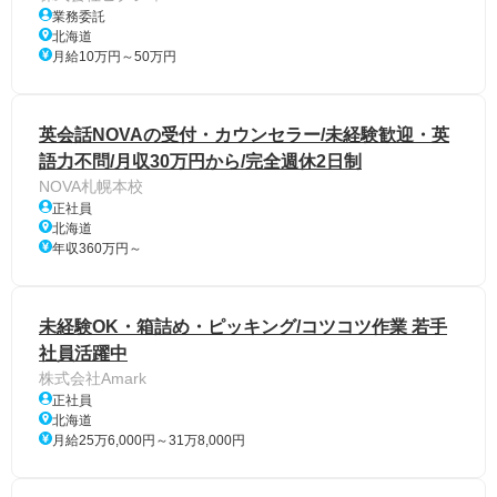
業務委託
北海道
月給10万円～50万円
英会話NOVAの受付・カウンセラー/未経験歓迎・英
語力不問/月収30万円から/完全週休2日制
NOVA札幌本校
正社員
北海道
年収360万円～
未経験OK・箱詰め・ピッキング/コツコツ作業 若手
社員活躍中
株式会社Amark
正社員
北海道
月給25万6,000円～31万8,000円