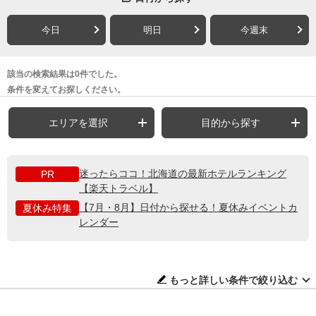
今日
明日
今週末
該当の検索結果は0件でした。
条件を変えてお探しください。
エリアを選択
目的から探す
迷ったらココ！北海道の最新ホテルランキング
PR
【楽天トラベル】
【7月・8月】日付から探せる！夏休みイベントカ
夏休み特集
レンダー
もっと詳しい条件で絞り込む