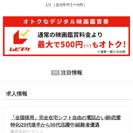
1/1
（全0件中1〜0件）
注目情報
求人情報
「全国採用」完全在宅シフト自由の電話占い師/恋愛
特化/20代後半から50代活躍中/経験者優遇
株式会社ピクシィ