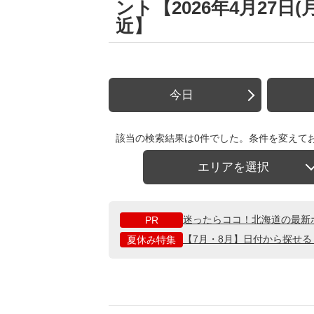
ント【2026年4月27
近】
今日
該当の検索結果は0件でした。条件を変えて
エリアを選択
迷ったらココ！北海道の最新
PR
【7月・8月】日付から探せ
夏休み特集