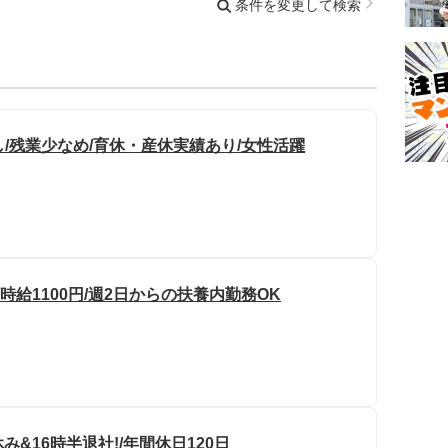
条件を変更して検索
し/残業少なめ/育休・産休実績あり/女性活躍
時給1100円/週2日からの扶養内勤務OK
&16時半退社!/年間休日120日