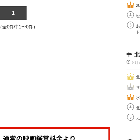
2
1
恐
あ
1（全0件中1〜0件）
ト
北
8月
北
サ
水
北
ふ