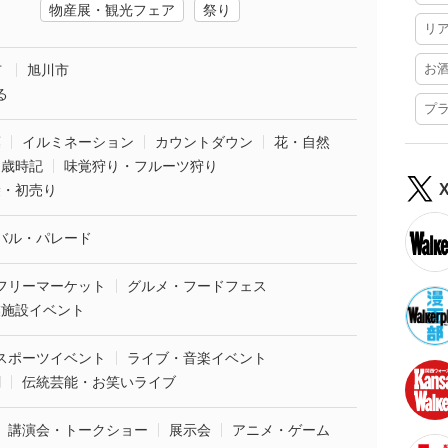
物産展・観光フェア
祭り
リ
お
市
旭川市
る
プ
葉
イルミネーション
カウントダウン
花・自然
・歳時記
味覚狩り・フルーツ狩り
袋・初売り
バル・パレード
フリーマーケット
グルメ・フードフェス
業施設イベント
スポーツイベント
ライブ・音楽イベント
劇
伝統芸能・お笑いライブ
講演会・トークショー
展示会
アニメ・ゲーム