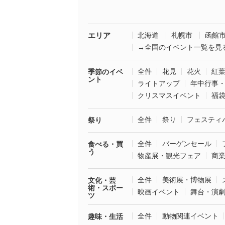
エリア
北海道
札幌市
函館
→全国のイベント一覧を見
全件
花見
花火
紅
季節のイベ
ント
ライトアップ
年中行事
クリスマスイベント
福
全件
祭り
フェスティ
祭り
全件
バーゲンセール
食べる・買
う
物産展・観光フェア
商
全件
美術展・博物展
文化・芸
術・スポー
映画イベント
舞台・演
ツ
全件
動物関連イベント
趣味・生活