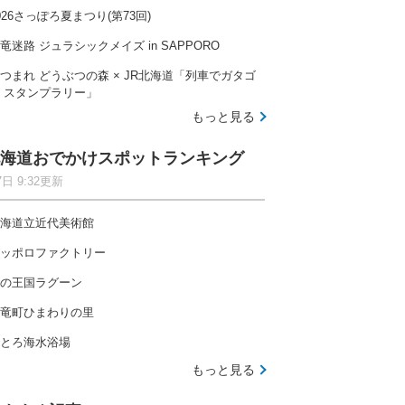
026さっぽろ夏まつり(第73回)
竜迷路 ジュラシックメイズ in SAPPORO
つまれ どうぶつの森 × JR北海道「列車でガタゴ
 スタンプラリー」
もっと見る
海道おでかけスポットランキング
7日 9:32更新
海道立近代美術館
ッポロファクトリー
の王国ラグーン
竜町ひまわりの里
とろ海水浴場
もっと見る