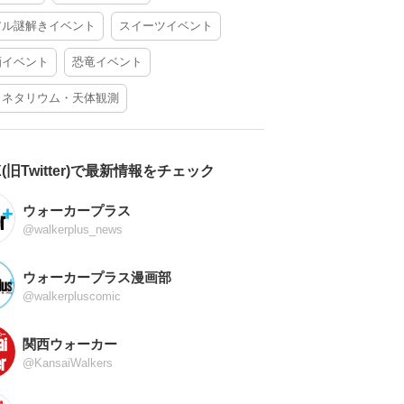
アル謎解きイベント
スイーツイベント
酒イベント
恐竜イベント
ラネタリウム・天体観測
X(旧Twitter)で最新情報をチェック
ウォーカープラス
@walkerplus_news
ウォーカープラス漫画部
@walkerpluscomic
関西ウォーカー
@KansaiWalkers