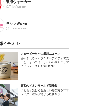
東海ウォーカー
@TokaiWalkers
キャラWalker
@chara_walker_
部イチオシ
スヌーピーたちの最新ニュース
癒やされるキャラクターアイテムでほ
っと一息つこう！かわいい最新グッズ
やイベント情報を毎日配信
関西のイオンモールで新発見！
子どもと楽しめる新しい遊び方をママ
ライター達が現地から最新リポ！