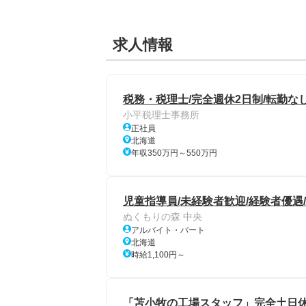
求人情報
税務・税理士/完全週休2日制/転勤な
小平税理士事務所
正社員
北海道
年収350万円～550万円
児童指導員/未経験者歓迎/経験者優遇/
ぬくもりの森 中央
アルバイト・パート
北海道
時給1,100円～
「苫小牧の工場スタッフ」完全土日休み