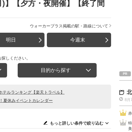
日(月)】【夕方・夜開催】【終了間
ウォーカープラス掲載の駅・路線について
明日
今週末
お探しください。
目的から探す
北
ホテルランキング【楽天トラベル】
8月
る！夏休みイベントカレンダー
赤
もっと詳しい条件で絞り込む
特
美