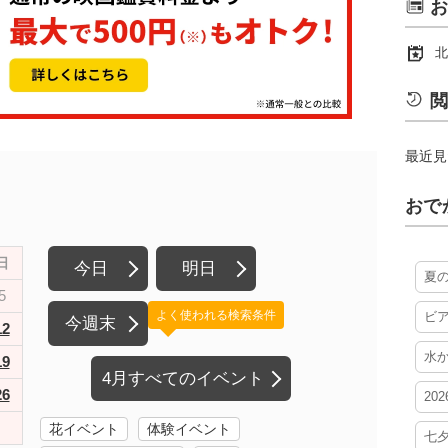
お
北
閲
最近見
おで
日
今日
明日
夏
5
よく使われる検索条件
ビ
今週末
12
水
19
4月すべてのイベント
26
20
花イベント
体験イベント
七