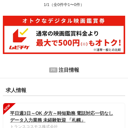
1/1
（全0件中1〜0件）
注目情報
求人情報
NEW
平日週3日～OK 夕方～時短勤務 電話対応一切なし
データ入力業務 未経験歓迎 「札幌」
トランスコスモス株式会社