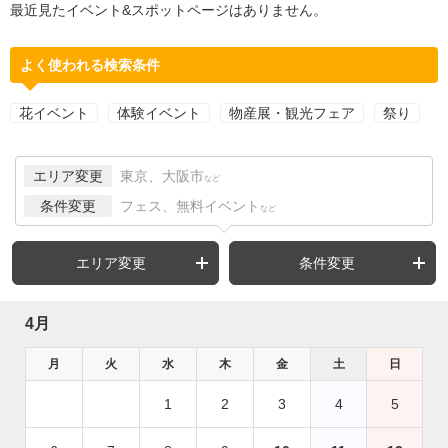
最近見たイベント&スポットページはありません。
よく使われる検索条件
花イベント
体験イベント
物産展・観光フェア
祭り
エリア変更
東京、大阪市
など
条件変更
フェス、無料イベント
など
エリア変更
条件変更
4月
月
火
水
木
金
土
日
1
2
3
4
5