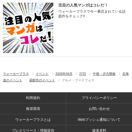
注目の人気マンガはコレだ！
ウォーカープラスで今一番読まれている話
題作をチェック!!
ウォーカープラス
イベント
2026年04月
27日
午後・夕方開催
北海
道のイベント
函館市のイベント
グルメ・フードフェス
利用規約
プライバシーポリシー
推奨環境
お問い合わせ
ウォーカープラスとは
Webプッシュ通知について
プレスリリース・情報提供
媒体資料