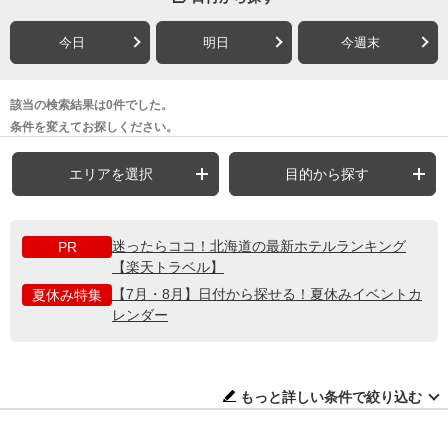
今日
明日
今週末
該当の検索結果は0件でした。
条件を変えてお探しください。
エリアを選択
目的から探す
迷ったらココ！北海道の最新ホテルランキング
PR
【楽天トラベル】
【7月・8月】日付から探せる！夏休みイベントカ
夏休み特集
レンダー
もっと詳しい条件で絞り込む