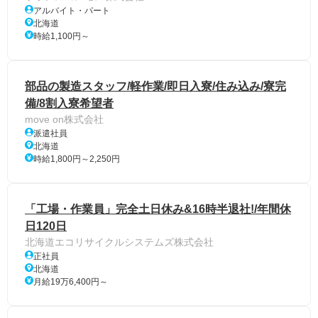
アルバイト・パート
北海道
時給1,100円～
部品の製造スタッフ/軽作業/即日入寮/住み込み/寮完
備/8割入寮希望者
move on株式会社
派遣社員
北海道
時給1,800円～2,250円
「工場・作業員」完全土日休み&16時半退社!/年間休
日120日
北海道エコリサイクルシステムズ株式会社
正社員
北海道
月給19万6,400円～