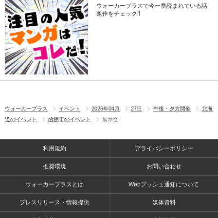
ウォーカープラスで今一番読まれている話
題作をチェック!!
ウォーカープラス
イベント
2026年04月
27日
午後・夕方開催
北海
道のイベント
函館市のイベント
展示会
利用規約
プライバシーポリシー
推奨環境
お問い合わせ
ウォーカープラスとは
Webプッシュ通知について
プレスリリース・情報提供
媒体資料