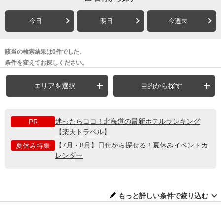
今日
明日
今週末
該当の検索結果は0件でした。
条件を変えてお探しください。
エリアを選択
目的から探す
迷ったらココ！北海道の最新ホテルランキング
PR
【楽天トラベル】
【7月・8月】日付から探せる！夏休みイベントカ
夏休み特集
レンダー
もっと詳しい条件で絞り込む