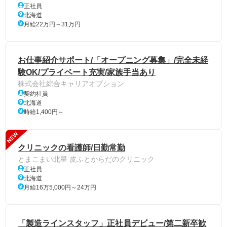
正社員
北海道
月給22万円～31万円
お仕事紹介サポート/「オープニング募集」/完全未経
験OK/プライベート充実/家族手当あり
株式会社綜合キャリアオプション
契約社員
北海道
時給1,400円～
NEW
クリニックの看護師/日勤常勤
とまこまい北星 皮ふとからだのクリニック
正社員
北海道
月給16万5,000円～24万円
「製造ラインスタッフ」正社員デビュー/第二新卒歓