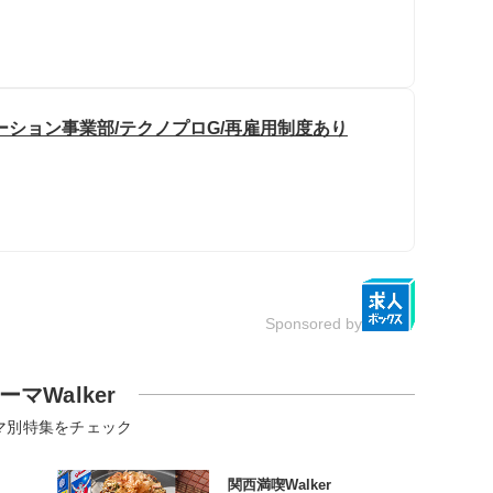
ーション事業部/テクノプロG/再雇用制度あり
Sponsored by
ーマWalker
マ別特集をチェック
関西満喫Walker