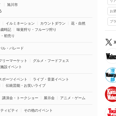
リ
市
旭川市
る
お
プ
葉
イルミネーション
カウントダウン
花・自然
・歳時記
味覚狩り・フルーツ狩り
袋・初売り
バル・パレード
フリーマーケット
グルメ・フードフェス
業施設イベント
スポーツイベント
ライブ・音楽イベント
劇
伝統芸能・お笑いライブ
講演会・トークショー
展示会
アニメ・ゲーム
クティビティ
その他のイベント