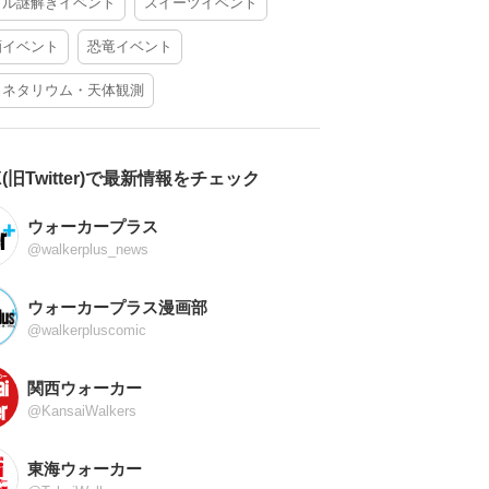
アル謎解きイベント
スイーツイベント
酒イベント
恐竜イベント
ラネタリウム・天体観測
X(旧Twitter)で最新情報をチェック
ウォーカープラス
@walkerplus_news
ウォーカープラス漫画部
@walkerpluscomic
関西ウォーカー
@KansaiWalkers
東海ウォーカー