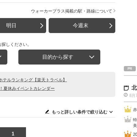
ウォーカープラス掲載の駅・路線について
明日
今週末
お探しください。
目的から探す
ホテルランキング【楽天トラベル】
北
る！夏休みイベントカレンダー
8月
赤
もっと詳しい条件で絞り込む
特
美
1
2