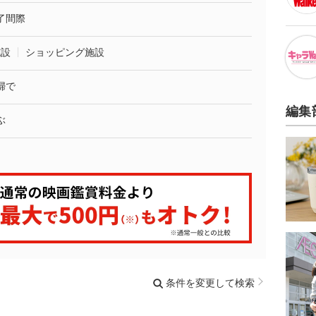
了間際
施設
ショッピング施設
婦で
編集
ぶ
条件を変更して検索