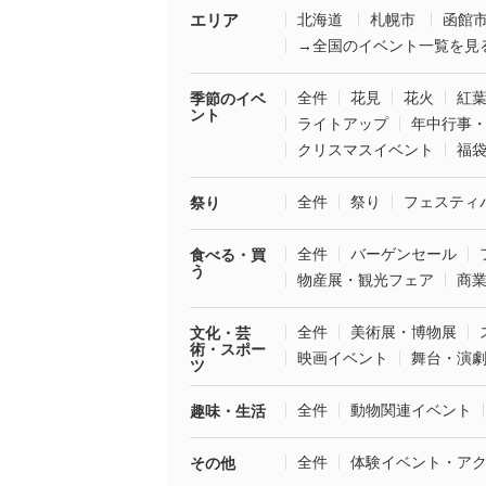
エリア
北海道
札幌市
函館
→全国のイベント一覧を見
全件
花見
花火
紅
季節のイベ
ント
ライトアップ
年中行事
クリスマスイベント
福
全件
祭り
フェスティ
祭り
全件
バーゲンセール
食べる・買
う
物産展・観光フェア
商
全件
美術展・博物展
文化・芸
術・スポー
映画イベント
舞台・演
ツ
全件
動物関連イベント
趣味・生活
全件
体験イベント・ア
その他