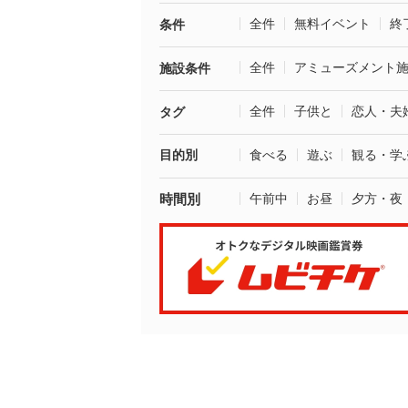
全件
無料イベント
終
条件
全件
アミューズメント
施設条件
全件
子供と
恋人・夫
タグ
目的別
食べる
遊ぶ
観る・学
時間別
午前中
お昼
夕方・夜