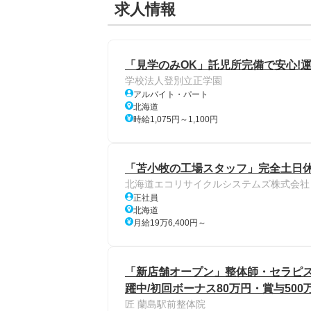
求人情報
「見学のみOK」託児所完備で安心!
学校法人登別立正学園
アルバイト・パート
北海道
時給1,075円～1,100円
「苫小牧の工場スタッフ」完全土日休み
北海道エコリサイクルシステムズ株式会社
正社員
北海道
月給19万6,400円～
「新店舗オープン」整体師・セラピスト
躍中/初回ボーナス80万円・賞与50
匠 蘭島駅前整体院