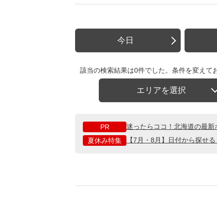
今日
該当の検索結果は0件でした。条件を変えて
エリアを選択
迷ったらココ！北海道の最新
PR
【7月・8月】日付から探せ
夏休み特集