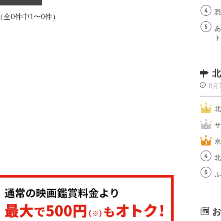
恐
1（全0件中1〜0件）
あ
ト
北
8月
北
サ
水
北
ふ
お