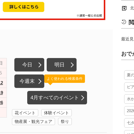
北
閲
最近見
おで
日
今日
明日
5
夏
よく使われる検索条件
今週末
12
ビ
19
4月すべてのイベント
水
26
20
花イベント
体験イベント
物産展・観光フェア
祭り
七