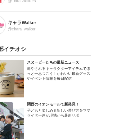
@TokaiWalkers
キャラWalker
@chara_walker_
部イチオシ
スヌーピーたちの最新ニュース
癒やされるキャラクターアイテムでほ
っと一息つこう！かわいい最新グッズ
やイベント情報を毎日配信
関西のイオンモールで新発見！
子どもと楽しめる新しい遊び方をママ
ライター達が現地から最新リポ！