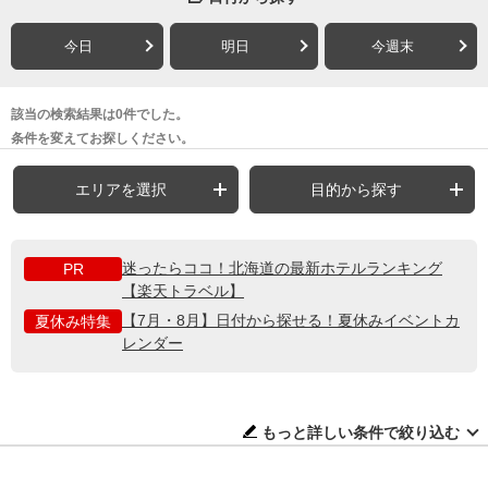
今日
明日
今週末
該当の検索結果は0件でした。
条件を変えてお探しください。
エリアを選択
目的から探す
迷ったらココ！北海道の最新ホテルランキング
PR
【楽天トラベル】
【7月・8月】日付から探せる！夏休みイベントカ
夏休み特集
レンダー
もっと詳しい条件で絞り込む