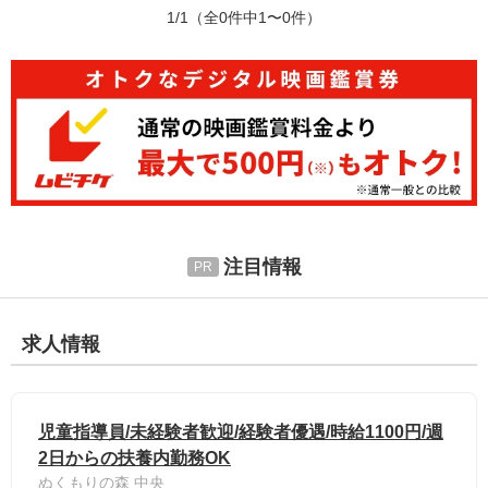
1/1
（全0件中1〜0件）
注目情報
求人情報
児童指導員/未経験者歓迎/経験者優遇/時給1100円/週
2日からの扶養内勤務OK
ぬくもりの森 中央