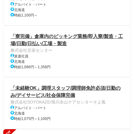
アルバイト・パート
北海道
時給1,100円～
「寮完備」倉庫内のピッキング業務/即入寮/製造・工
場/日勤/日払い/工場・製造
株式会社京栄センター
派遣社員
北海道
時給1,086円～1,358円
「未経験OK」調理スタッフ/調理師免許必須/日勤の
み/デイサービス/社会保障完備
株式会社SOYOKAZE/旭川永山ケアセンターそよ風
アルバイト・パート
北海道
時給1,075円～1,100円
NEW