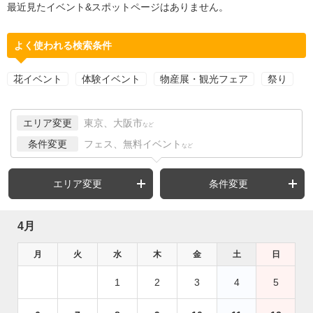
最近見たイベント&スポットページはありません。
よく使われる検索条件
花イベント
体験イベント
物産展・観光フェア
祭り
エリア変更
東京、大阪市
など
条件変更
フェス、無料イベント
など
エリア変更
条件変更
4月
月
火
水
木
金
土
日
1
2
3
4
5