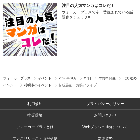
注目の人気マンガはコレだ！
ウォーカープラスで今一番読まれている話
題作をチェック!!
ウォーカープラス
イベント
2026年04月
27日
午前中開催
北海道の
イベント
札幌市のイベント
伝統芸能・お笑いライブ
利用規約
プライバシーポリシー
推奨環境
お問い合わせ
ウォーカープラスとは
Webプッシュ通知について
プレスリリース・情報提供
媒体資料