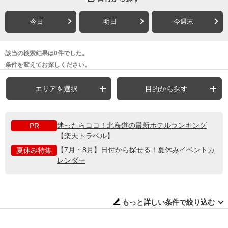
今日
明日
今週末
該当の検索結果は0件でした。
条件を変えてお探しください。
エリアを選択
目的から探す
迷ったらココ！北海道の最新ホテルランキング
PR
【楽天トラベル】
【7月・8月】日付から探せる！夏休みイベントカ
夏休み特集
レンダー
もっと詳しい条件で絞り込む