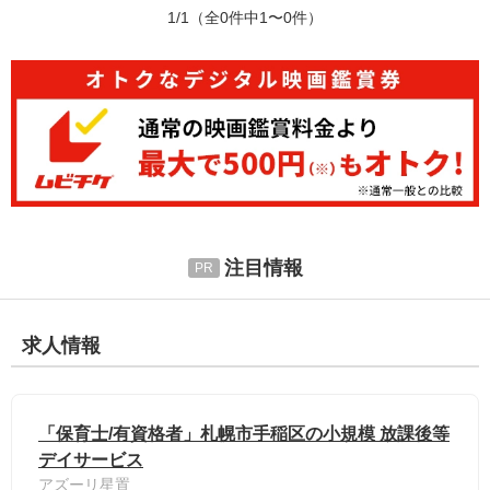
1/1
（全0件中1〜0件）
注目情報
求人情報
「保育士/有資格者」札幌市手稲区の小規模 放課後等
デイサービス
アズーリ星置