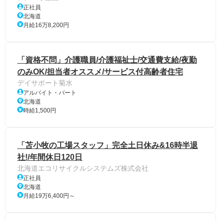
正社員
北海道
月給16万8,200円
「資格不問」介護職員/介護福祉士/交通費支給/夜勤
のみOK/担当者オススメ/サービス付高齢者住宅
デイサポート菊水
アルバイト・パート
北海道
時給1,500円
「苫小牧の工場スタッフ」完全土日休み&16時半退
社!/年間休日120日
北海道エコリサイクルシステムズ株式会社
正社員
北海道
月給19万6,400円～