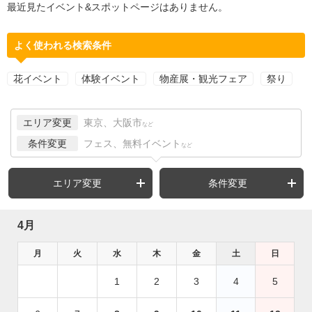
最近見たイベント&スポットページはありません。
よく使われる検索条件
花イベント
体験イベント
物産展・観光フェア
祭り
エリア変更
東京、大阪市
など
条件変更
フェス、無料イベント
など
エリア変更
条件変更
4月
月
火
水
木
金
土
日
1
2
3
4
5