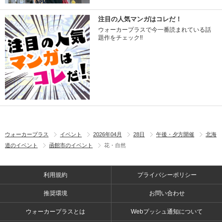
注目の人気マンガはコレだ！
ウォーカープラスで今一番読まれている話
題作をチェック!!
ウォーカープラス
イベント
2026年04月
28日
午後・夕方開催
北海
道のイベント
函館市のイベント
花・自然
利用規約
プライバシーポリシー
推奨環境
お問い合わせ
ウォーカープラスとは
Webプッシュ通知について