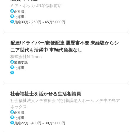
ミア・ボッカ JR琴似駅前店
正社員
北海道
月給33万2,250円～45万5,000円
配達/ドライバー/郵便配達 履歴書不要 未経験からシ
ニア世代も活躍中 車輛代負担なし
株式会社N.Trans
業務委託
北海道
社会福祉士を活かせる生活相談員
社会福祉法人ノテ福祉会 特別養護老人ホーム ノテ中の島ア
ネックス
正社員
北海道
月給22万3,400円～30万5,000円