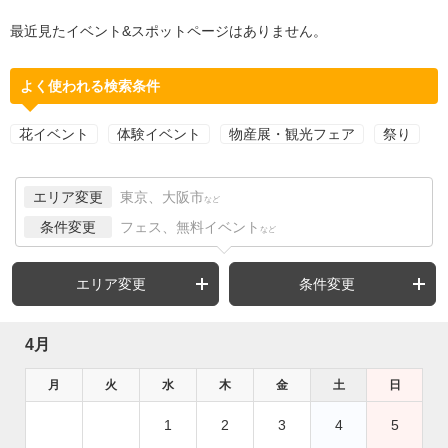
最近見たイベント&スポットページはありません。
よく使われる検索条件
花イベント
体験イベント
物産展・観光フェア
祭り
エリア変更
東京、大阪市
など
条件変更
フェス、無料イベント
など
エリア変更
条件変更
4月
月
火
水
木
金
土
日
1
2
3
4
5