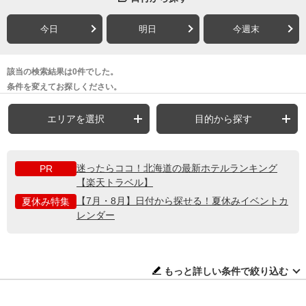
今日
明日
今週末
該当の検索結果は0件でした。
条件を変えてお探しください。
エリアを選択
目的から探す
迷ったらココ！北海道の最新ホテルランキング
PR
【楽天トラベル】
【7月・8月】日付から探せる！夏休みイベントカ
夏休み特集
レンダー
もっと詳しい条件で絞り込む