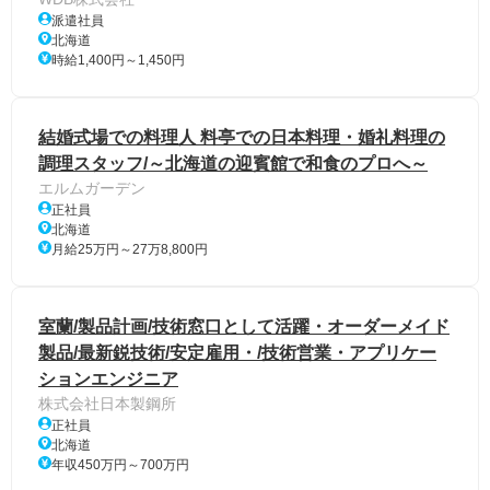
派遣社員
北海道
時給1,400円～1,450円
結婚式場での料理人 料亭での日本料理・婚礼料理の
調理スタッフ/～北海道の迎賓館で和食のプロへ～
エルムガーデン
正社員
北海道
月給25万円～27万8,800円
室蘭/製品計画/技術窓口として活躍・オーダーメイド
製品/最新鋭技術/安定雇用・/技術営業・アプリケー
ションエンジニア
株式会社日本製鋼所
正社員
北海道
年収450万円～700万円