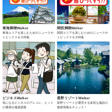
東海満喫Walker
関西満喫Walker
東海エリアを楽しむためのニュースや
関西エリアを楽しむためのニュースや
トピックスを大特集
トピックスを大特集
ビジネスWalker
星野リゾートWalker
気になるビジネスのアレコレ、ヒット
星野リゾートが運営する多彩な施設の
の裏側を徹底調査
最新情報をチェック！