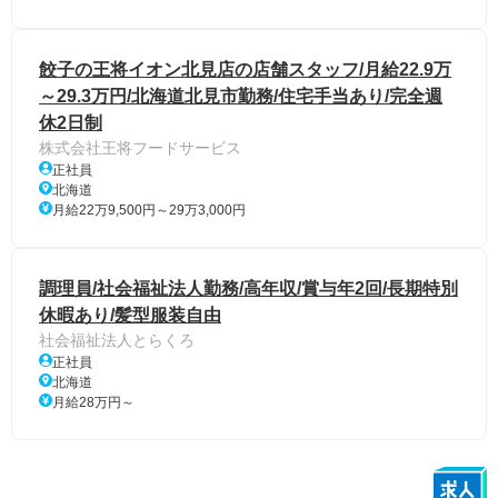
餃子の王将イオン北見店の店舗スタッフ/月給22.9万
～29.3万円/北海道北見市勤務/住宅手当あり/完全週
休2日制
株式会社王将フードサービス
正社員
北海道
月給22万9,500円～29万3,000円
調理員/社会福祉法人勤務/高年収/賞与年2回/長期特別
休暇あり/髪型服装自由
社会福祉法人とらくろ
正社員
北海道
月給28万円～