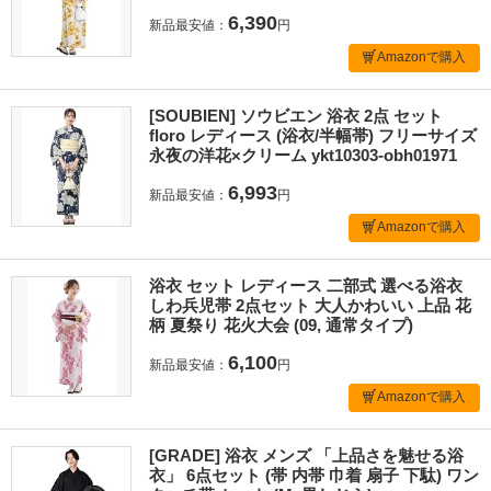
6,390
新品最安値：
円
Amazonで購入
[SOUBIEN] ソウビエン 浴衣 2点 セット
floro レディース (浴衣/半幅帯) フリーサイズ
永夜の洋花×クリーム ykt10303-obh01971
6,993
新品最安値：
円
Amazonで購入
浴衣 セット レディース 二部式 選べる浴衣
しわ兵児帯 2点セット 大人かわいい 上品 花
柄 夏祭り 花火大会 (09, 通常タイプ)
6,100
新品最安値：
円
Amazonで購入
[GRADE] 浴衣 メンズ 「上品さを魅せる浴
衣」 6点セット (帯 内帯 巾着 扇子 下駄) ワン