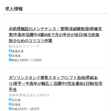
求人情報
水処理施設のメンテナンス・管理/未経験歓迎/研修充
実/中高年活躍中/4勤4休で月の半分が休日/体力的負
担少なめのコツコツ作業
株式会社フジワーク
派遣社員
北海道
時給1,500円～1,700円
ガソリンスタンド接客スタッフ/シフト自由/昇給あ
り/若手～中高年が幅広く活躍中!/完全週休2日制/住宅
手当
地崎商事株式会社 ENEOS
正社員
北海道
月給19万円～28万円