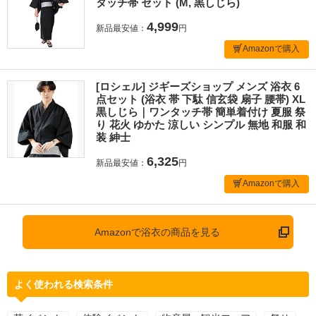
タッチ帯 セット (M, 黒しじら)
4,999
新品最安値：
円
Amazonで購入
[ロシェル] ジギーズショップ メンズ 浴衣 6
点セット (浴衣 帯 下駄 信玄袋 扇子 腰帯) XL
黒しじら｜ワンタッチ帯 簡単着付け 夏服 祭
り 花火 ゆかた 涼しい シンプル 無地 和服 和
装 紳士
6,325
新品最安値：
円
Amazonで購入
Amazonで浴衣の商品を見る
よく使われる検索条件