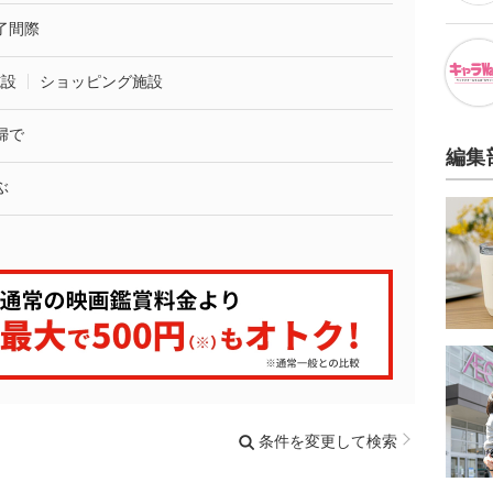
了間際
施設
ショッピング施設
婦で
編集
ぶ
条件を変更して検索