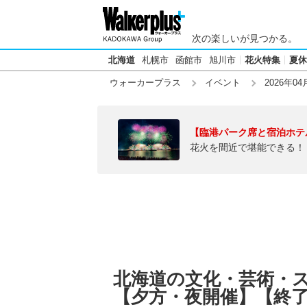
次の楽しいが見つかる。
北海道
札幌市
函館市
旭川市
花火特集
夏休
ウォーカープラス
イベント
2026年04
【臨港パーク席と宿泊ホテ
花火を間近で堪能できる！
北海道の文化・芸術・スポ
【夕方・夜開催】【終