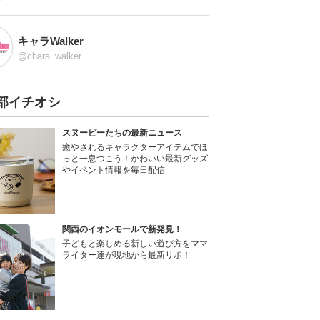
キャラWalker
@chara_walker_
部イチオシ
スヌーピーたちの最新ニュース
癒やされるキャラクターアイテムでほ
っと一息つこう！かわいい最新グッズ
やイベント情報を毎日配信
関西のイオンモールで新発見！
子どもと楽しめる新しい遊び方をママ
ライター達が現地から最新リポ！