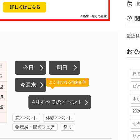
北
閲
最近見
おで
日
今日
明日
夏
5
よく使われる検索条件
今週末
12
ビ
19
水
4月すべてのイベント
26
20
花イベント
体験イベント
七
物産展・観光フェア
祭り
リ