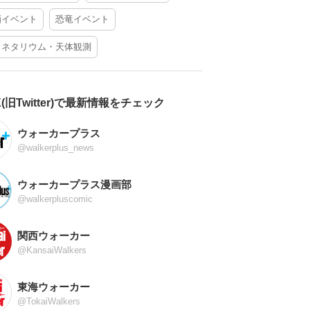
酒イベント
恐竜イベント
ラネタリウム・天体観測
X(旧Twitter)で最新情報をチェック
ウォーカープラス
@walkerplus_news
ウォーカープラス漫画部
@walkerpluscomic
関西ウォーカー
@KansaiWalkers
東海ウォーカー
@TokaiWalkers