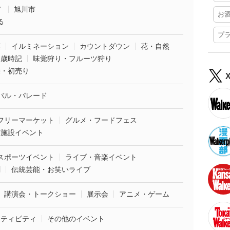
市
旭川市
お
る
プ
葉
イルミネーション
カウントダウン
花・自然
・歳時記
味覚狩り・フルーツ狩り
袋・初売り
バル・パレード
フリーマーケット
グルメ・フードフェス
業施設イベント
スポーツイベント
ライブ・音楽イベント
劇
伝統芸能・お笑いライブ
講演会・トークショー
展示会
アニメ・ゲーム
クティビティ
その他のイベント