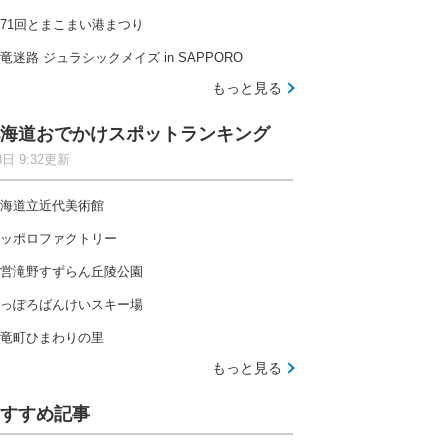
71回とまこまい港まつり
竜迷路 ジュラシックメイズ in SAPPORO
もっと見る
海道おでかけスポットランキング
8日 9:32更新
海道立近代美術館
ッポロファクトリー
営滝野すずらん丘陵公園
っぽろばんけいスキー場
竜町ひまわりの里
もっと見る
すすめ記事