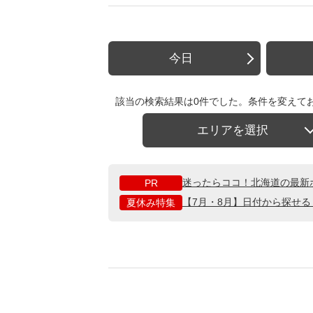
今日
該当の検索結果は0件でした。条件を変えて
エリアを選択
迷ったらココ！北海道の最新
PR
【7月・8月】日付から探せ
夏休み特集