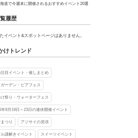
海道で今週末に開催されるおすすめイベント20選
覧履歴
たイベント&スポットページはありません。
かけトレンド
の注目イベント・催しまとめ
アガーデン・ビアフェス
かけ祭り・ウォーターフェス
26年9月19日～23日の連休開催イベント
夕まつり
アジサイの見頃
アル謎解きイベント
スイーツイベント