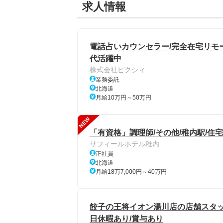
求人情報
電話占いカウンセラー/完全在宅リモート
代活躍中
株式会社ピクシィ
業務委託
北海道
月給10万円～50万円
NEW
「有資格」調理師/その他/稚内駅/住
サフィールホテル稚内
正社員
北海道
月給18万7,000円～40万円
餃子の王将イオン湯川店の店舗スタッフ/
日休暇あり/賞与あり