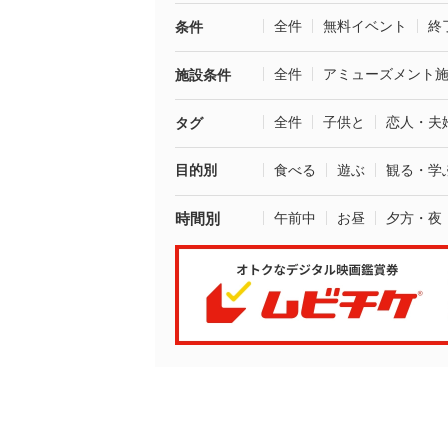
全件
無料イベント
終
条件
全件
アミューズメント
施設条件
全件
子供と
恋人・夫
タグ
目的別
食べる
遊ぶ
観る・学
時間別
午前中
お昼
夕方・夜