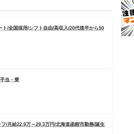
/全国採用/シフト自由/高収入/20代後半から50
宅手当・寮
月給22.9万～29.3万円/北海道函館市勤務/誕生