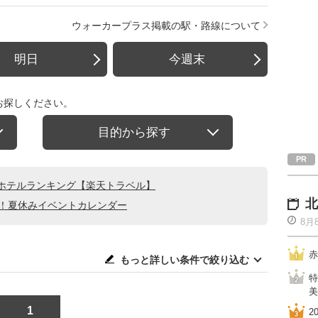
ウォーカープラス掲載の駅・路線について
明日
今週末
お探しください。
目的から探す
ホテルランキング【楽天トラベル】
北
る！夏休みイベントカレンダー
8月
赤
もっと詳しい条件で絞り込む
特
美
1
2