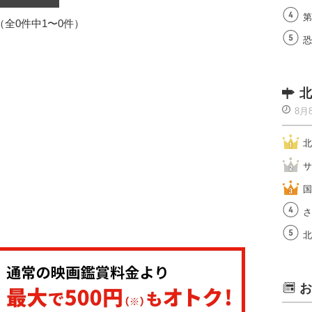
第
1（全0件中1〜0件）
恐
北
8月
北
サ
国
さ
北
お