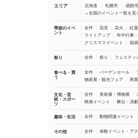
エリア
北海道
札幌市
函館
→全国のイベント一覧を見
全件
花見
花火
紅
季節のイベ
ント
ライトアップ
年中行事
クリスマスイベント
福
全件
祭り
フェスティ
祭り
全件
バーゲンセール
食べる・買
う
物産展・観光フェア
商
全件
美術展・博物展
文化・芸
術・スポー
映画イベント
舞台・演
ツ
全件
動物関連イベント
趣味・生活
全件
体験イベント・ア
その他