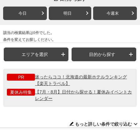
今日
明日
今週末
該当の検索結果は0件でした。
条件を変えてお探しください。
エリアを選択
目的から探す
迷ったらココ！北海道の最新ホテルランキング
PR
【楽天トラベル】
【7月・8月】日付から探せる！夏休みイベントカ
夏休み特集
レンダー
もっと詳しい条件で絞り込む