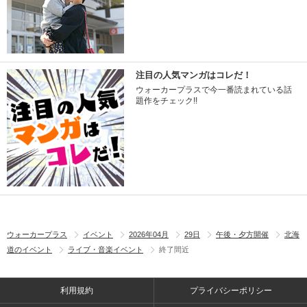
注目の人気マンガはコレだ！
ウォーカープラスで今一番読まれている話
題作をチェック!!
ウォーカープラス
イベント
2026年04月
29日
午後・夕方開催
北海
道のイベント
ライブ・音楽イベント
終了間近
利用規約
プライバシーポリシー