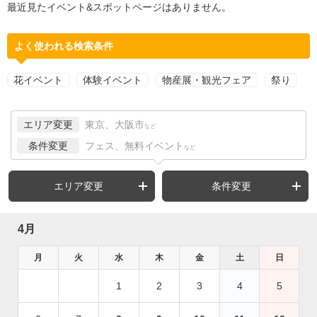
最近見たイベント&スポットページはありません。
よく使われる検索条件
花イベント
体験イベント
物産展・観光フェア
祭り
エリア変更
東京、大阪市
など
条件変更
フェス、無料イベント
など
エリア変更
条件変更
4月
月
火
水
木
金
土
日
1
2
3
4
5