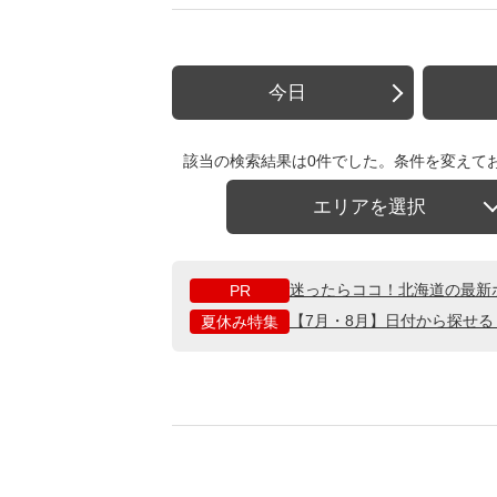
今日
該当の検索結果は0件でした。条件を変えて
エリアを選択
迷ったらココ！北海道の最新
PR
【7月・8月】日付から探せ
夏休み特集