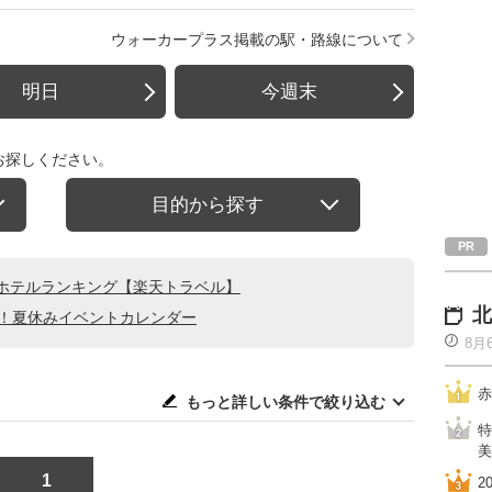
ウォーカープラス掲載の駅・路線について
明日
今週末
お探しください。
目的から探す
ホテルランキング【楽天トラベル】
北
る！夏休みイベントカレンダー
8月
赤
もっと詳しい条件で絞り込む
特
美
1
2