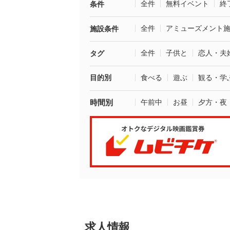
全件
無料イベント
終
条件
全件
アミューズメント
施設条件
全件
子供と
恋人・夫
タグ
目的別
食べる
遊ぶ
観る・学
時間別
午前中
お昼
夕方・夜
求人情報