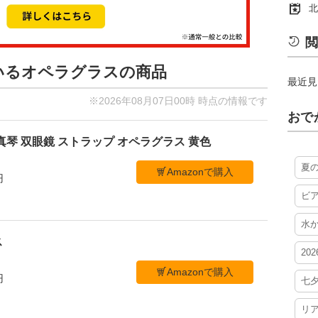
北
閲
ているオペラグラスの商品
最近見
※2026年08月07日00時 時点の情報です
おで
真琴 双眼鏡 ストラップ オペラグラス 黄色
夏
Amazonで購入
円
ビ
水
ス
20
Amazonで購入
円
七
リ