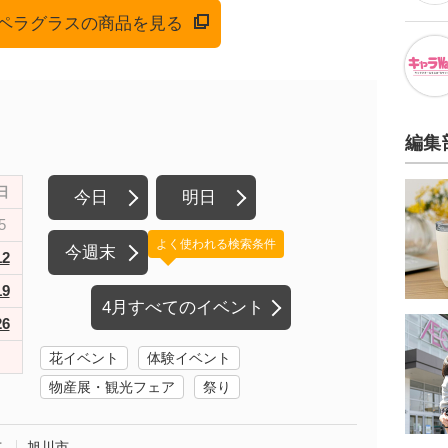
でオペラグラスの商品を見る
編集
日
今日
明日
5
よく使われる検索条件
今週末
12
19
4月すべてのイベント
26
花イベント
体験イベント
物産展・観光フェア
祭り
市
旭川市