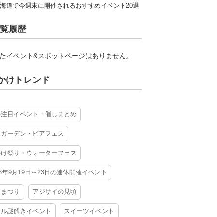
海道で今週末に開催されるおすすめイベント20選
覧履歴
たイベント&スポットページはありません。
かけトレンド
の注目イベント・催しまとめ
アガーデン・ビアフェス
かけ祭り・ウォーターフェス
26年9月19日～23日の連休開催イベント
夕まつり
アジサイの見頃
アル謎解きイベント
スイーツイベント