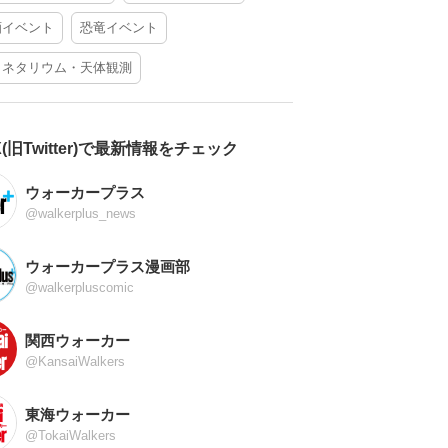
酒イベント
恐竜イベント
ラネタリウム・天体観測
X(旧Twitter)で最新情報をチェック
ウォーカープラス
@walkerplus_news
ウォーカープラス漫画部
@walkerpluscomic
関西ウォーカー
@KansaiWalkers
東海ウォーカー
@TokaiWalkers