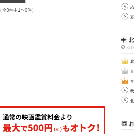
恐
1（全0件中1〜0件）
夏
北
8月
北
百
サ
我
北
お