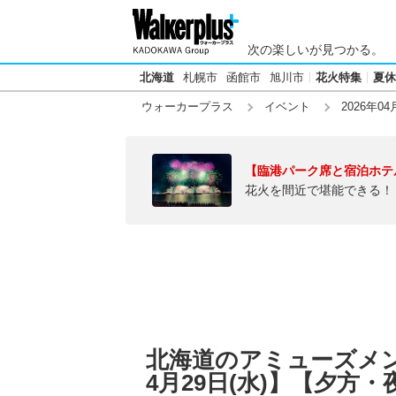
次の楽しいが見つかる。
北海道
札幌市
函館市
旭川市
花火特集
夏休
ウォーカープラス
イベント
2026年04
【臨港パーク席と宿泊ホテ
花火を間近で堪能できる！
北海道のアミューズメン
4月29日(水)】【夕方