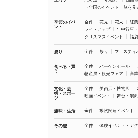
→全国のイベント一覧を見
全件
花見
花火
紅
季節のイベ
ント
ライトアップ
年中行事
クリスマスイベント
福
全件
祭り
フェスティ
祭り
全件
バーゲンセール
食べる・買
う
物産展・観光フェア
商
全件
美術展・博物展
文化・芸
術・スポー
映画イベント
舞台・演
ツ
全件
動物関連イベント
趣味・生活
全件
体験イベント・ア
その他