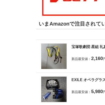
いまAmazonで注目され
宝塚歌劇団 星組 礼
2,160
新品最安値：
EXILE オペラグラ
5,980
新品最安値：