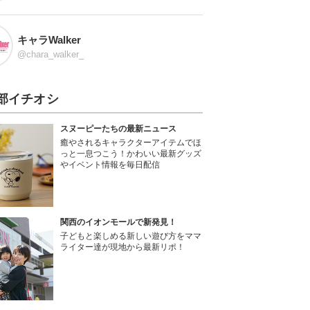
キャラWalker
@chara_walker_
部イチオシ
スヌーピーたちの最新ニュース
癒やされるキャラクターアイテムでほ
っと一息つこう！かわいい最新グッズ
やイベント情報を毎日配信
関西のイオンモールで新発見！
子どもと楽しめる新しい遊び方をママ
ライター達が現地から最新リポ！