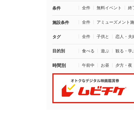
全件
無料イベント
終
条件
全件
アミューズメント
施設条件
全件
子供と
恋人・夫
タグ
目的別
食べる
遊ぶ
観る・学
時間別
午前中
お昼
夕方・夜