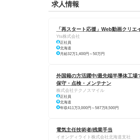
求人情報
「再スタート応援」Web動画クリエイ
Yts株式会社
正社員
北海道
月給32万1,400円～50万円
外国籍の方活躍中/最先端半導体工場
保守・点検・メンテナン
株式会社テクノスマイル
正社員
北海道
年収411万3,000円～587万8,500円
電気主任技術者/残業手当
イオンディライト株式会社北海道支社