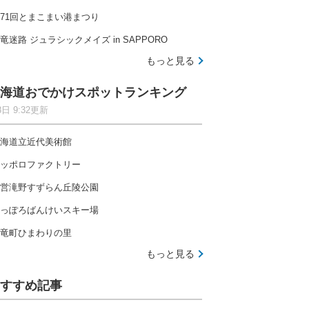
71回とまこまい港まつり
竜迷路 ジュラシックメイズ in SAPPORO
もっと見る
海道おでかけスポットランキング
8日 9:32更新
海道立近代美術館
ッポロファクトリー
営滝野すずらん丘陵公園
っぽろばんけいスキー場
竜町ひまわりの里
もっと見る
すすめ記事