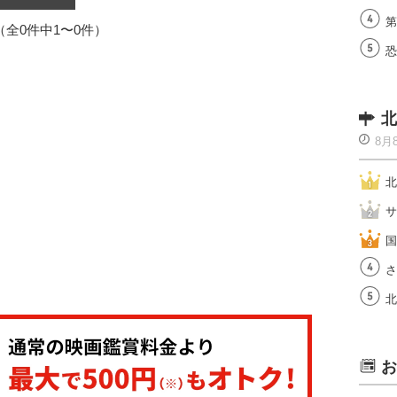
第
1（全0件中1〜0件）
恐
北
8月
北
サ
国
さ
北
お