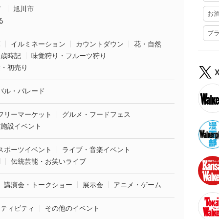
市
旭川市
お
る
プ
葉
イルミネーション
カウントダウン
花・自然
・歳時記
味覚狩り・フルーツ狩り
袋・初売り
バル・パレード
フリーマーケット
グルメ・フードフェス
業施設イベント
スポーツイベント
ライブ・音楽イベント
劇
伝統芸能・お笑いライブ
講演会・トークショー
展示会
アニメ・ゲーム
クティビティ
その他のイベント