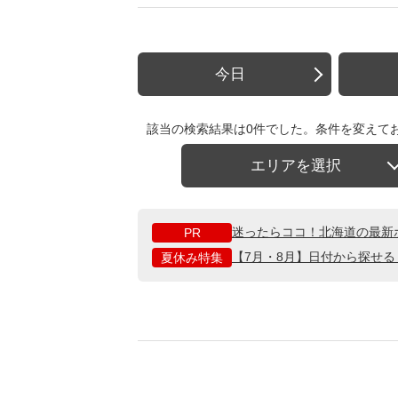
今日
該当の検索結果は0件でした。条件を変えて
エリアを選択
迷ったらココ！北海道の最新
PR
【7月・8月】日付から探せ
夏休み特集