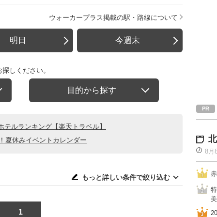
ウォーカープラス掲載の駅・路線について
明日
今週末
お探しください。
目的から探す
ホテルランキング【楽天トラベル】
北
る！夏休みイベントカレンダー
8月
赤
もっと詳しい条件で絞り込む
特
美
1
2