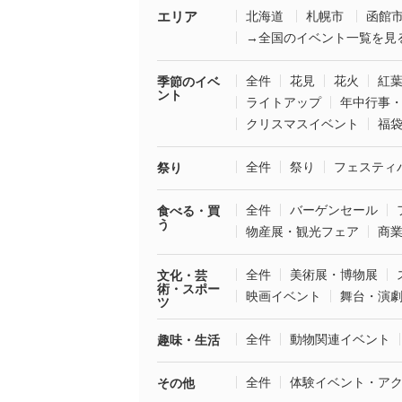
エリア
北海道
札幌市
函館
→全国のイベント一覧を見
全件
花見
花火
紅
季節のイベ
ント
ライトアップ
年中行事
クリスマスイベント
福
全件
祭り
フェスティ
祭り
全件
バーゲンセール
食べる・買
う
物産展・観光フェア
商
全件
美術展・博物展
文化・芸
術・スポー
映画イベント
舞台・演
ツ
全件
動物関連イベント
趣味・生活
全件
体験イベント・ア
その他