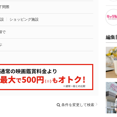
了間際
施設
ショッピング施設
婦で
編集
ぶ
条件を変更して検索