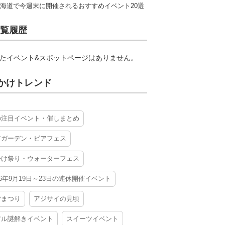
海道で今週末に開催されるおすすめイベント20選
覧履歴
たイベント&スポットページはありません。
かけトレンド
の注目イベント・催しまとめ
アガーデン・ビアフェス
かけ祭り・ウォーターフェス
26年9月19日～23日の連休開催イベント
夕まつり
アジサイの見頃
アル謎解きイベント
スイーツイベント