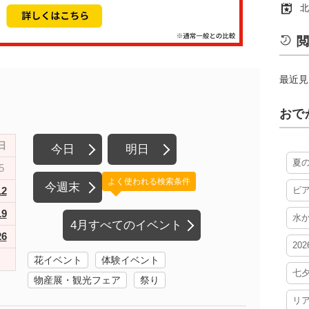
北
閲
最近見
おで
日
今日
明日
夏
5
よく使われる検索条件
今週末
12
ビ
19
水
4月すべてのイベント
26
20
花イベント
体験イベント
七
物産展・観光フェア
祭り
リ