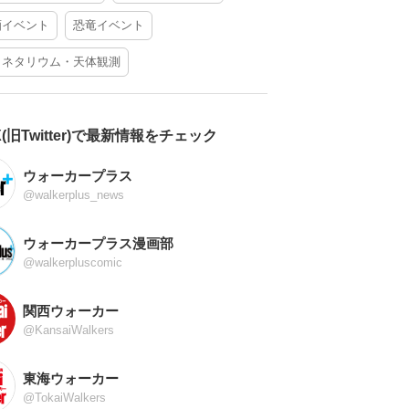
酒イベント
恐竜イベント
ラネタリウム・天体観測
X(旧Twitter)で最新情報をチェック
ウォーカープラス
@walkerplus_news
ウォーカープラス漫画部
@walkerpluscomic
関西ウォーカー
@KansaiWalkers
東海ウォーカー
@TokaiWalkers