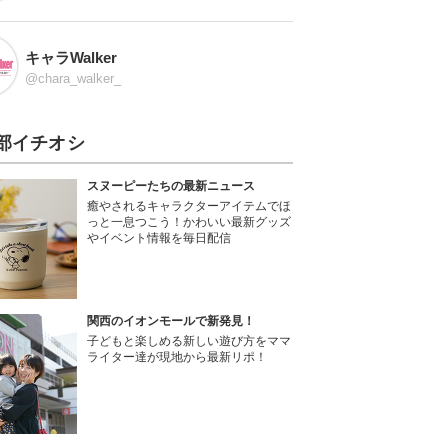
キャラWalker
@chara_walker_
部イチオシ
スヌーピーたちの最新ニュース
癒やされるキャラクターアイテムでほ
っと一息つこう！かわいい最新グッズ
やイベント情報を毎日配信
関西のイオンモールで新発見！
子どもと楽しめる新しい遊び方をママ
ライター達が現地から最新リポ！