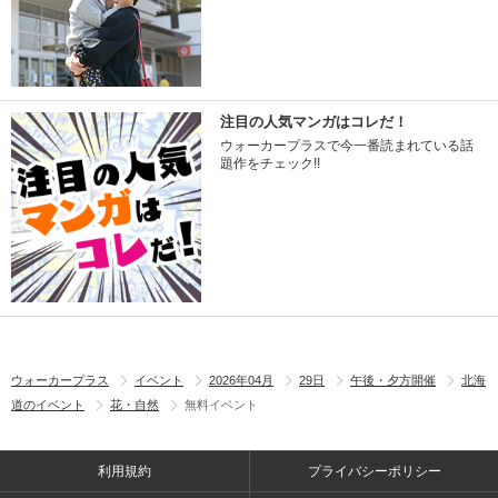
注目の人気マンガはコレだ！
ウォーカープラスで今一番読まれている話
題作をチェック!!
ウォーカープラス
イベント
2026年04月
29日
午後・夕方開催
北海
道のイベント
花・自然
無料イベント
利用規約
プライバシーポリシー