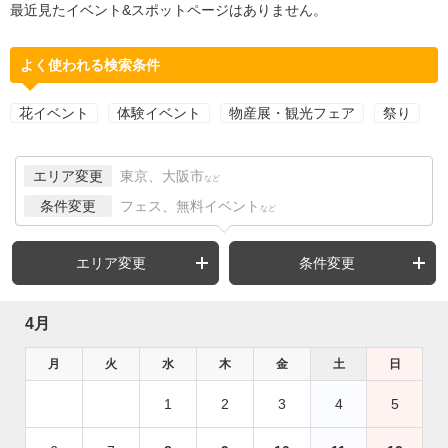
最近見たイベント&スポットページはありません。
よく使われる検索条件
花イベント
体験イベント
物産展・観光フェア
祭り
エリア変更
東京、大阪市
など
条件変更
フェス、無料イベント
など
エリア変更
条件変更
4月
月
火
水
木
金
土
日
1
2
3
4
5