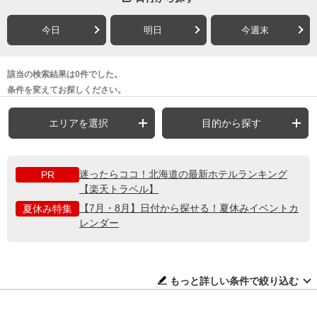
今日
明日
今週末
該当の検索結果は0件でした。
条件を変えてお探しください。
エリアを選択
目的から探す
迷ったらココ！北海道の最新ホテルランキング
PR
【楽天トラベル】
【7月・8月】日付から探せる！夏休みイベントカ
夏休み特集
レンダー
もっと詳しい条件で絞り込む