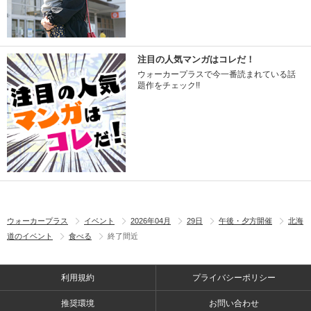
注目の人気マンガはコレだ！
ウォーカープラスで今一番読まれている話
題作をチェック!!
ウォーカープラス
イベント
2026年04月
29日
午後・夕方開催
北海
道のイベント
食べる
終了間近
利用規約
プライバシーポリシー
推奨環境
お問い合わせ