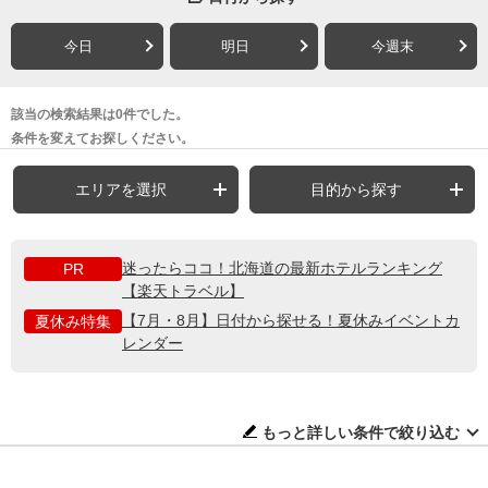
今日
明日
今週末
該当の検索結果は0件でした。
条件を変えてお探しください。
エリアを選択
目的から探す
迷ったらココ！北海道の最新ホテルランキング
PR
【楽天トラベル】
【7月・8月】日付から探せる！夏休みイベントカ
夏休み特集
レンダー
もっと詳しい条件で絞り込む