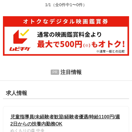
1/1
（全0件中1〜0件）
注目情報
求人情報
児童指導員/未経験者歓迎/経験者優遇/時給1100円/週
2日からの扶養内勤務OK
ぬくもりの森 中央