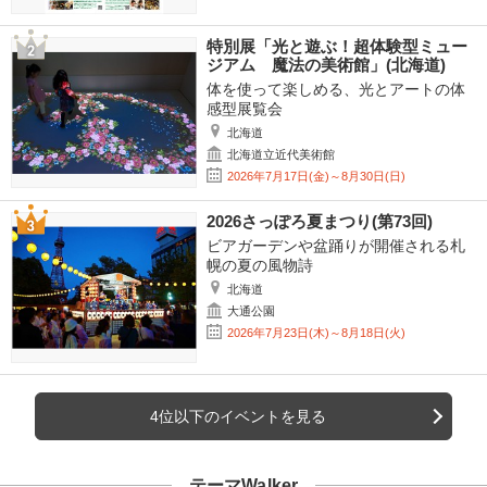
特別展「光と遊ぶ！超体験型ミュー
ジアム 魔法の美術館」(北海道)
体を使って楽しめる、光とアートの体
感型展覧会
北海道
北海道立近代美術館
2026年7月17日(金)～8月30日(日)
2026さっぽろ夏まつり(第73回)
ビアガーデンや盆踊りが開催される札
幌の夏の風物詩
北海道
大通公園
2026年7月23日(木)～8月18日(火)
4位以下のイベントを見る
テーマWalker