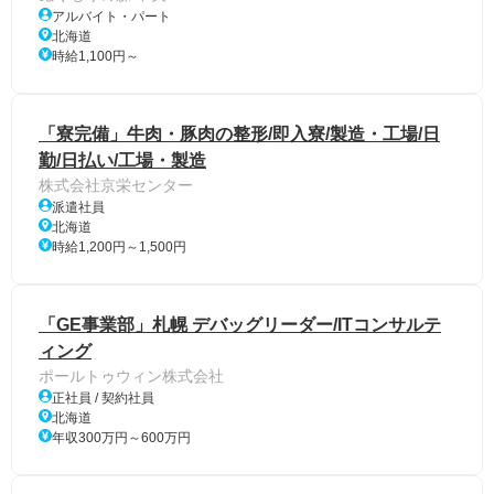
アルバイト・パート
北海道
時給1,100円～
「寮完備」牛肉・豚肉の整形/即入寮/製造・工場/日
勤/日払い/工場・製造
株式会社京栄センター
派遣社員
北海道
時給1,200円～1,500円
「GE事業部」札幌 デバッグリーダー/ITコンサルテ
ィング
ポールトゥウィン株式会社
正社員 / 契約社員
北海道
年収300万円～600万円