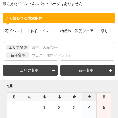
最近見たイベント&スポットページはありません。
よく使われる検索条件
花イベント
体験イベント
物産展・観光フェア
祭り
エリア変更
東京、大阪市
など
条件変更
フェス、無料イベント
など
エリア変更
条件変更
4月
月
火
水
木
金
土
日
1
2
3
4
5