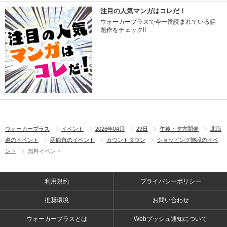
注目の人気マンガはコレだ！
ウォーカープラスで今一番読まれている話
題作をチェック!!
ウォーカープラス
イベント
2026年04月
29日
午後・夕方開催
北海
道のイベント
函館市のイベント
カウントダウン
ショッピング施設のイベ
ント
無料イベント
利用規約
プライバシーポリシー
推奨環境
お問い合わせ
ウォーカープラスとは
Webプッシュ通知について