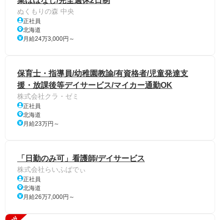
業ほぼなし/完全週休2日制
ぬくもりの森 中央
正社員
北海道
月給24万3,000円～
保育士・指導員/幼稚園教諭/有資格者/児童発達支
援・放課後等デイサービス/マイカー通勤OK
株式会社クラ・ゼミ
正社員
北海道
月給23万円～
「日勤のみ可」看護師/デイサービス
株式会社らいふばでぃ
正社員
北海道
月給26万7,000円～