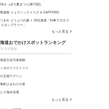
026さっぽろ夏まつり(第73回)
竜迷路 ジュラシックメイズ in SAPPORO
つまれ どうぶつの森 × JR北海道「列車でガタゴ
 スタンプラリー」
もっと見る
海道おでかけスポットランキング
7日 9:32更新
海道立近代美術館
ッポロファクトリー
の王国ラグーン
竜町ひまわりの里
とろ海水浴場
もっと見る