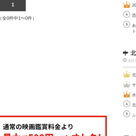
1
2
恐
1（全0件中1〜0件）
あ
ト
北
8月
北
サ
水
北
ふ