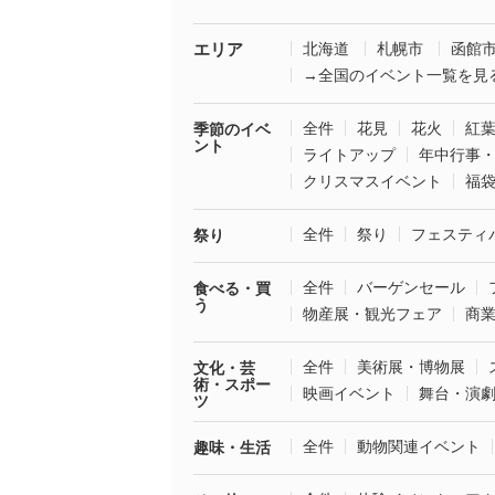
エリア
北海道
札幌市
函館
→全国のイベント一覧を見
全件
花見
花火
紅
季節のイベ
ント
ライトアップ
年中行事
クリスマスイベント
福
全件
祭り
フェスティ
祭り
全件
バーゲンセール
食べる・買
う
物産展・観光フェア
商
全件
美術展・博物展
文化・芸
術・スポー
映画イベント
舞台・演
ツ
全件
動物関連イベント
趣味・生活