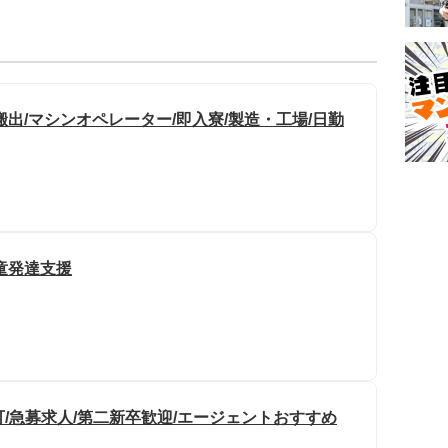
出/マシンオペレーター/即入寮/製造・工場/日勤
童発達支援
可/急募求人/第二新卒歓迎/エージェントおすすめ