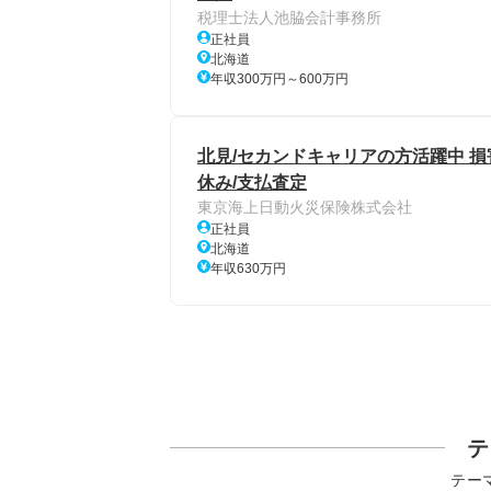
税理士法人池脇会計事務所
正社員
北海道
年収300万円～600万円
北見/セカンドキャリアの方活躍中 損
休み/支払査定
東京海上日動火災保険株式会社
正社員
北海道
年収630万円
テ
テー