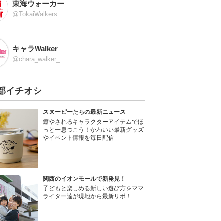
東海ウォーカー
@TokaiWalkers
キャラWalker
@chara_walker_
部イチオシ
スヌーピーたちの最新ニュース
癒やされるキャラクターアイテムでほ
っと一息つこう！かわいい最新グッズ
やイベント情報を毎日配信
関西のイオンモールで新発見！
子どもと楽しめる新しい遊び方をママ
ライター達が現地から最新リポ！