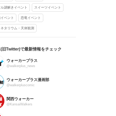
アル謎解きイベント
スイーツイベント
酒イベント
恐竜イベント
ラネタリウム・天体観測
X(旧Twitter)で最新情報をチェック
ウォーカープラス
@walkerplus_news
ウォーカープラス漫画部
@walkerpluscomic
関西ウォーカー
@KansaiWalkers