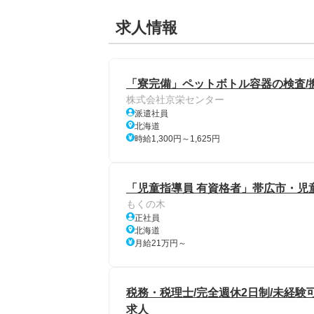
求人情報
「寮完備」ペットボトル容器の検査/搬
株式会社京栄センター
派遣社員
北海道
時給1,300円～1,625円
「児童指導員 有資格者」帯広市・児
もくの木
正社員
北海道
月給21万円～
税務・税理士/完全週休2日制/未経験
求人