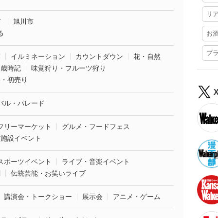
リ
市
旭川市
る
お
プ
葉
イルミネーション
カウントダウン
花・自然
・歳時記
味覚狩り・フルーツ狩り
袋・初売り
バル・パレード
フリーマーケット
グルメ・フードフェス
業施設イベント
スポーツイベント
ライブ・音楽イベント
劇
伝統芸能・お笑いライブ
講演会・トークショー
展示会
アニメ・ゲーム