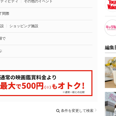
クティビティ
その他のイベント
了間際
施設
ショッピング施設
婦で
編集
ぶ
条件を変更して検索