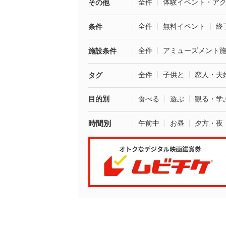
全件
体験イベント・ア
その他
全件
無料イベント
終
条件
全件
アミューズメント
施設条件
全件
子供と
恋人・夫
タグ
目的別
食べる
遊ぶ
観る・学
時間別
午前中
お昼
夕方・夜