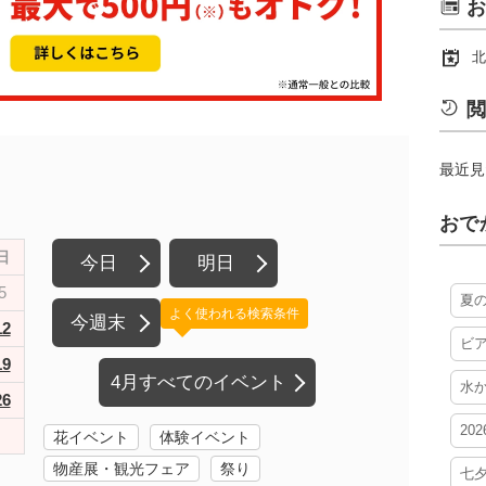
お
北
閲
最近見
おで
日
今日
明日
5
夏
よく使われる検索条件
今週末
12
ビ
19
4月すべてのイベント
水
26
20
花イベント
体験イベント
物産展・観光フェア
祭り
七