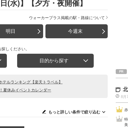
9日(水)】【夕方・夜開催】
ウォーカープラス掲載の駅・路線について
明日
今週末
お探しください。
目的から探す
ホテルランキング【楽天トラベル】
北
る！夏休みイベントカレンダー
8月
赤
もっと詳しい条件で絞り込む
特
美