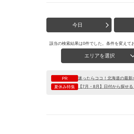
今日
該当の検索結果は0件でした。条件を変えて
エリアを選択
迷ったらココ！北海道の最新
PR
【7月・8月】日付から探せ
夏休み特集