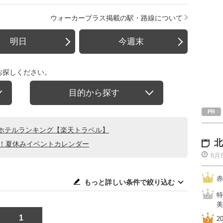
ウォーカープラス掲載の駅・路線について
明日
今週末
お探しください。
目的から探す
ホテルランキング【楽天トラベル】
北
る！夏休みイベントカレンダー
8月
赤
もっと詳しい条件で絞り込む
特
美
1
2