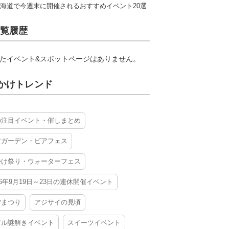
海道で今週末に開催されるおすすめイベント20選
覧履歴
たイベント&スポットページはありません。
かけトレンド
の注目イベント・催しまとめ
アガーデン・ビアフェス
かけ祭り・ウォーターフェス
26年9月19日～23日の連休開催イベント
夕まつり
アジサイの見頃
アル謎解きイベント
スイーツイベント