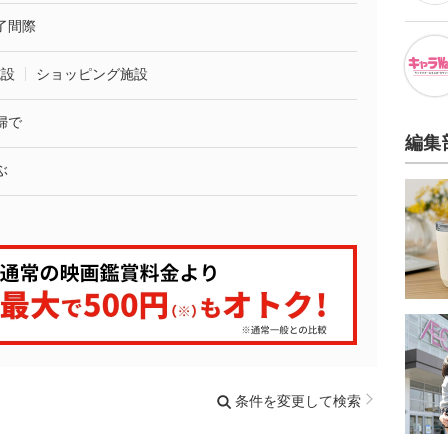
了間際
施設
ショッピング施設
婦で
編集
ぶ
条件を変更して検索