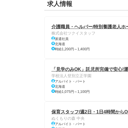
求人情報
介護職員・ヘルパー/特別養護老人ホー
株式会社ツクイスタッフ
派遣社員
北海道
時給1,200円～1,400円
「見学のみOK」託児所完備で安心!
学校法人登別立正学園
アルバイト・パート
北海道
時給1,075円～1,100円
保育スタッフ/週2日・1日4時間から
ぬくもりの森 中央
アルバイト・パート