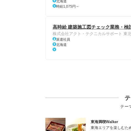
北海道
時給1,075円～
高時給 建築施工図チェック業務・検討
株式会社アクト・テクニカルサポート 東
派遣社員
北海道
テ
テー
東海満喫Walker
東海エリアを楽しむた