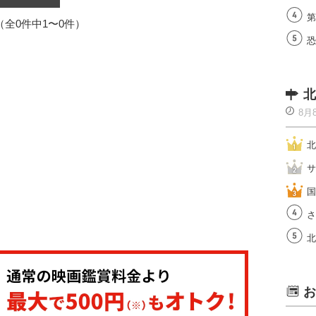
第
1（全0件中1〜0件）
恐
北
8月
北
サ
国
さ
北
お