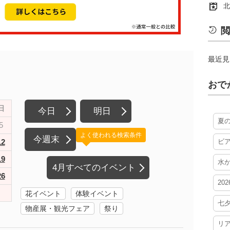
北
閲
最近見
おで
日
今日
明日
夏
5
よく使われる検索条件
今週末
12
ビ
19
水
4月すべてのイベント
26
20
花イベント
体験イベント
七
物産展・観光フェア
祭り
リ