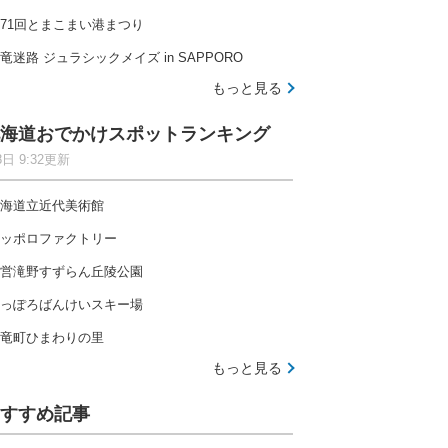
71回とまこまい港まつり
竜迷路 ジュラシックメイズ in SAPPORO
もっと見る
海道おでかけスポットランキング
8日 9:32更新
海道立近代美術館
ッポロファクトリー
営滝野すずらん丘陵公園
っぽろばんけいスキー場
竜町ひまわりの里
もっと見る
すすめ記事