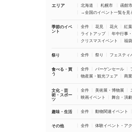
エリア
北海道
札幌市
函館
→全国のイベント一覧を見
全件
花見
花火
紅
季節のイベ
ント
ライトアップ
年中行事
クリスマスイベント
福
全件
祭り
フェスティ
祭り
全件
バーゲンセール
食べる・買
う
物産展・観光フェア
商
全件
美術展・博物展
文化・芸
術・スポー
映画イベント
舞台・演
ツ
全件
動物関連イベント
趣味・生活
全件
体験イベント・ア
その他