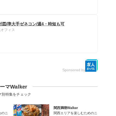
図/準大手ゼネコン/週4・時短も可
北オフィス
Sponsored by
ーマWalker
マ別特集をチェック
関西満喫Walker
めのニ
関西エリアを楽しむためのニ