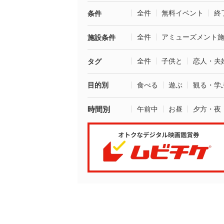
全件
無料イベント
終
条件
全件
アミューズメント
施設条件
全件
子供と
恋人・夫
タグ
目的別
食べる
遊ぶ
観る・学
時間別
午前中
お昼
夕方・夜