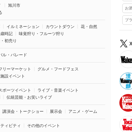
市
旭川市
お
る
プ
葉
イルミネーション
カウントダウン
花・自然
・歳時記
味覚狩り・フルーツ狩り
袋・初売り
バル・パレード
フリーマーケット
グルメ・フードフェス
業施設イベント
スポーツイベント
ライブ・音楽イベント
劇
伝統芸能・お笑いライブ
講演会・トークショー
展示会
アニメ・ゲーム
クティビティ
その他のイベント