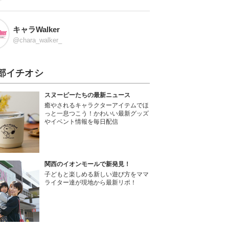
キャラWalker
@chara_walker_
部イチオシ
スヌーピーたちの最新ニュース
癒やされるキャラクターアイテムでほ
っと一息つこう！かわいい最新グッズ
やイベント情報を毎日配信
関西のイオンモールで新発見！
子どもと楽しめる新しい遊び方をママ
ライター達が現地から最新リポ！