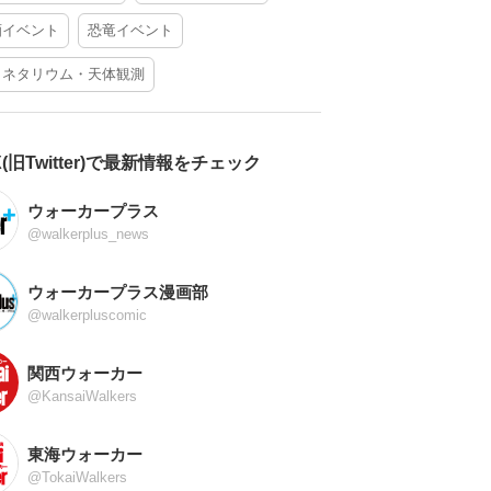
酒イベント
恐竜イベント
ラネタリウム・天体観測
X(旧Twitter)で最新情報をチェック
ウォーカープラス
@walkerplus_news
ウォーカープラス漫画部
@walkerpluscomic
関西ウォーカー
@KansaiWalkers
東海ウォーカー
@TokaiWalkers