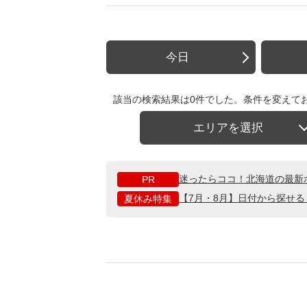
今日
該当の検索結果は0件でした。条件を変えて
エリアを選択
迷ったらココ！北海道の最新
PR
【7月・8月】日付から探せ
夏休み特集