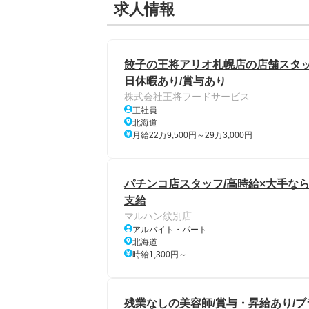
求人情報
餃子の王将アリオ札幌店の店舗スタッフ/
日休暇あり/賞与あり
株式会社王将フードサービス
正社員
北海道
月給22万9,500円～29万3,000円
パチンコ店スタッフ/高時給×大手ならで
支給
マルハン紋別店
アルバイト・パート
北海道
時給1,300円～
残業なしの美容師/賞与・昇給あり/