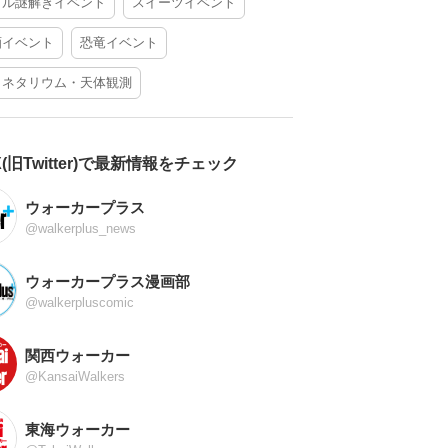
アル謎解きイベント
スイーツイベント
酒イベント
恐竜イベント
ラネタリウム・天体観測
X(旧Twitter)で最新情報をチェック
ウォーカープラス
@walkerplus_news
ウォーカープラス漫画部
@walkerpluscomic
関西ウォーカー
@KansaiWalkers
東海ウォーカー