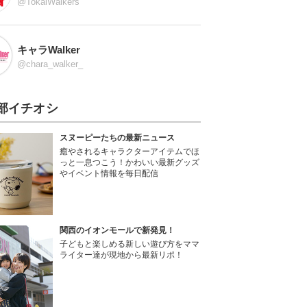
@TokaiWalkers
キャラWalker
@chara_walker_
部イチオシ
スヌーピーたちの最新ニュース
癒やされるキャラクターアイテムでほ
っと一息つこう！かわいい最新グッズ
やイベント情報を毎日配信
関西のイオンモールで新発見！
子どもと楽しめる新しい遊び方をママ
ライター達が現地から最新リポ！