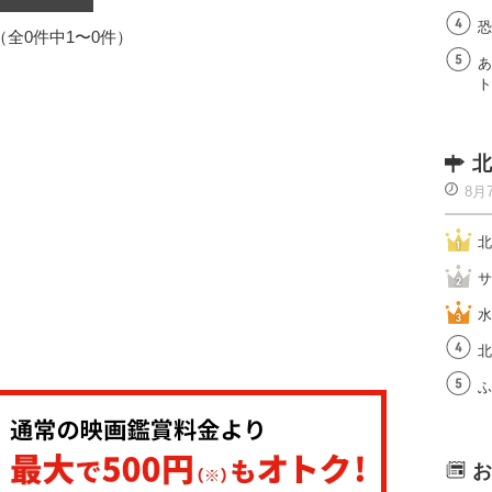
恐
1（全0件中1〜0件）
あ
ト
北
8月
北
サ
水
北
ふ
お