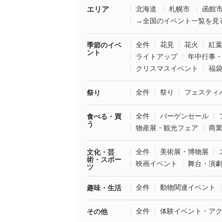
エリア
北海道
札幌市
函館
→全国のイベント一覧を見
全件
花見
花火
紅
季節のイベ
ント
ライトアップ
年中行事
クリスマスイベント
福
全件
祭り
フェスティ
祭り
全件
バーゲンセール
食べる・買
う
物産展・観光フェア
商
全件
美術展・博物展
文化・芸
術・スポー
映画イベント
舞台・演
ツ
全件
動物関連イベント
趣味・生活
全件
体験イベント・ア
その他