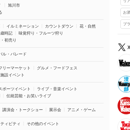
リ
市
旭川市
る
お
プ
葉
イルミネーション
カウントダウン
花・自然
・歳時記
味覚狩り・フルーツ狩り
袋・初売り
バル・パレード
フリーマーケット
グルメ・フードフェス
業施設イベント
スポーツイベント
ライブ・音楽イベント
劇
伝統芸能・お笑いライブ
講演会・トークショー
展示会
アニメ・ゲーム
クティビティ
その他のイベント