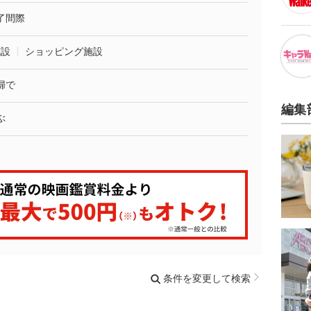
了間際
施設
ショッピング施設
婦で
編集
ぶ
条件を変更して検索