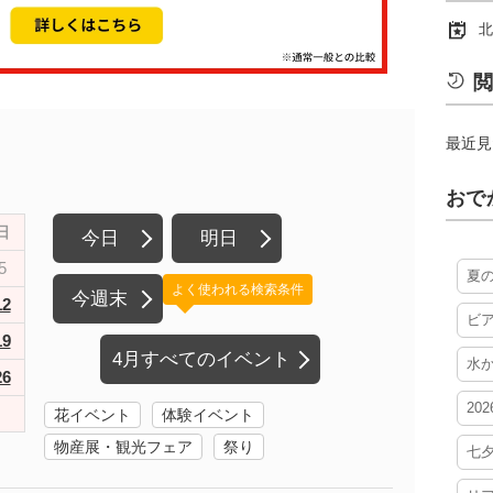
北
閲
最近見
おで
日
今日
明日
5
夏
よく使われる検索条件
今週末
12
ビ
19
4月すべてのイベント
水
26
20
花イベント
体験イベント
物産展・観光フェア
祭り
七