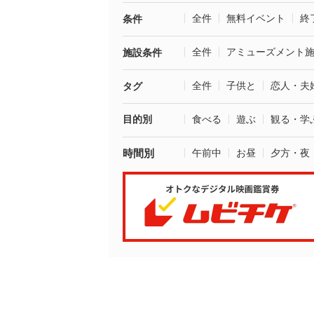
全件
無料イベント
終
条件
全件
アミューズメント
施設条件
全件
子供と
恋人・夫
タグ
目的別
食べる
遊ぶ
観る・学
時間別
午前中
お昼
夕方・夜