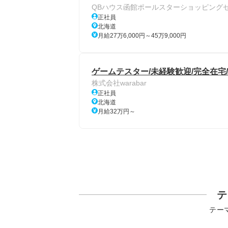
QBハウス函館ポールスターショッピング
正社員
北海道
月給27万6,000円～45万9,000円
ゲームテスター/未経験歓迎/完全在宅/
株式会社warabar
正社員
北海道
月給32万円～
テ
テー