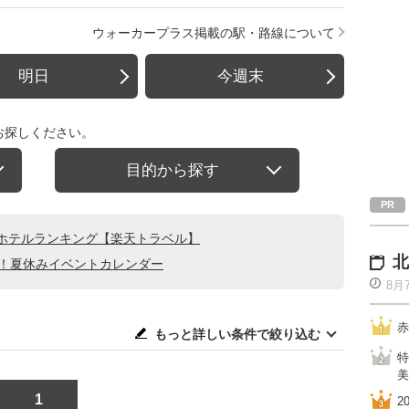
ウォーカープラス掲載の駅・路線について
明日
今週末
お探しください。
目的から探す
ホテルランキング【楽天トラベル】
北
る！夏休みイベントカレンダー
8月
赤
もっと詳しい条件で絞り込む
特
美
1
2