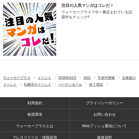
注目の人気マンガはコレだ！
ウォーカープラスで今一番読まれている話
題作をチェック!!
ウォーカープラス
イベント
2026年04月
29日
午前中開催
北海道の
イベント
札幌市のイベント
バーゲンセール
終了間近
利用規約
プライバシーポリシー
推奨環境
お問い合わせ
ウォーカープラスとは
Webプッシュ通知について
プレスリリース・情報提供
媒体資料