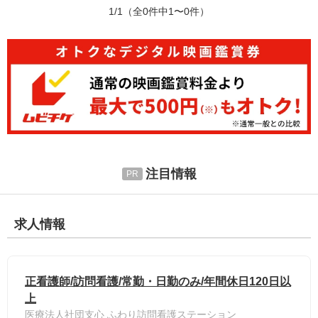
1/1
（全0件中1〜0件）
注目情報
求人情報
正看護師/訪問看護/常勤・日勤のみ/年間休日120日以
上
医療法人社団支心 ふわり訪問看護ステーション