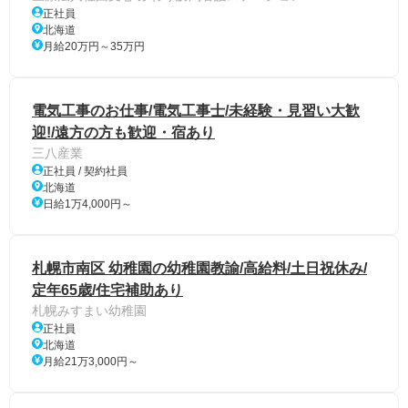
正社員
北海道
月給20万円～35万円
電気工事のお仕事/電気工事士/未経験・見習い大歓
迎!/遠方の方も歓迎・宿あり
三八産業
正社員 / 契約社員
北海道
日給1万4,000円～
札幌市南区 幼稚園の幼稚園教諭/高給料/土日祝休み/
定年65歳/住宅補助あり
札幌みすまい幼稚園
正社員
北海道
月給21万3,000円～