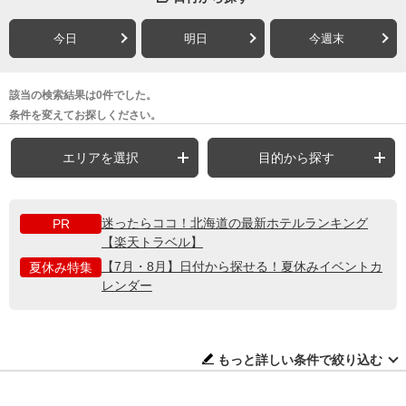
今日
明日
今週末
該当の検索結果は0件でした。
条件を変えてお探しください。
エリアを選択
目的から探す
迷ったらココ！北海道の最新ホテルランキング
PR
【楽天トラベル】
【7月・8月】日付から探せる！夏休みイベントカ
夏休み特集
レンダー
もっと詳しい条件で絞り込む