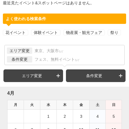
最近見たイベント&スポットページはありません。
よく使われる検索条件
花イベント
体験イベント
物産展・観光フェア
祭り
エリア変更
東京、大阪市
など
条件変更
フェス、無料イベント
など
エリア変更
条件変更
4月
月
火
水
木
金
土
日
1
2
3
4
5