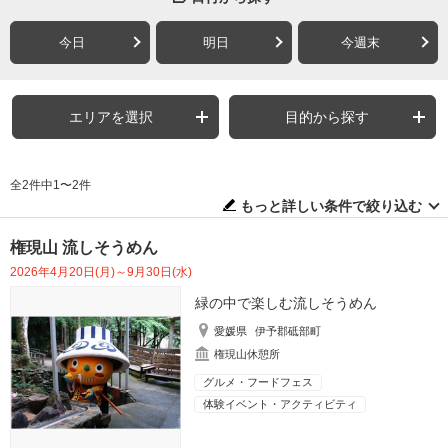
今日
明日
今週末
エリアを選択
目的から探す
全2件中1〜2件
もっと詳しい条件で絞り込む
権現山 流しそうめん
2026年4月20日(月)～9月30日(水)
緑の中で楽しむ流しそうめん
愛媛県
伊予郡砥部町
権現山休憩所
グルメ・フードフェス
体験イベント・アクティビティ