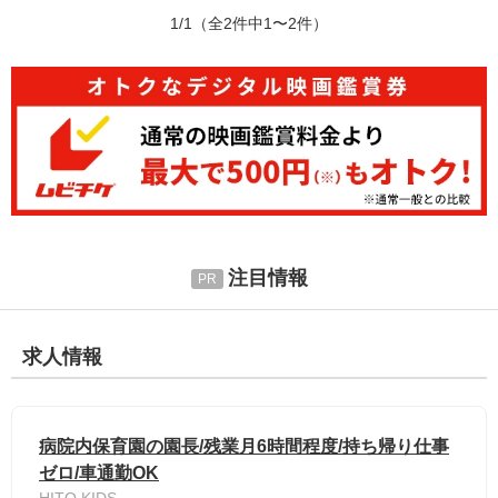
1/1
（全2件中1〜2件）
注目情報
求人情報
病院内保育園の園長/残業月6時間程度/持ち帰り仕事
ゼロ/車通勤OK