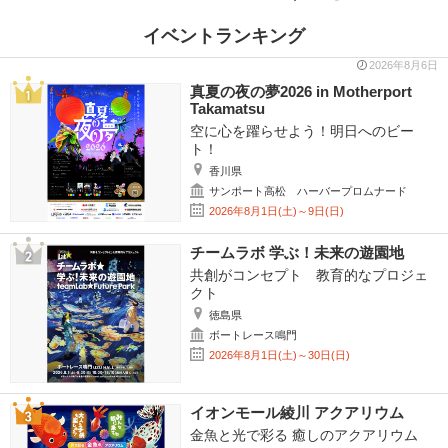
イベントランキング
2026年8月6日
真夏の夜の夢2026 in Motherport
Takamatsu
空に心を躍らせよう！明日へのビー
ト！
香川県
サンポート高松 ハーバープロムナード
2026年8月1日(土)～9日(日)
チームラボ 学ぶ！未来の遊園地
共創がコンセプト 教育的なプロジェ
クト
徳島県
ボートレース鳴門
2026年8月1日(土)～30日(日)
イオンモール綾川 アクアリウム
金魚と光で彩る 癒しのアクアリウム