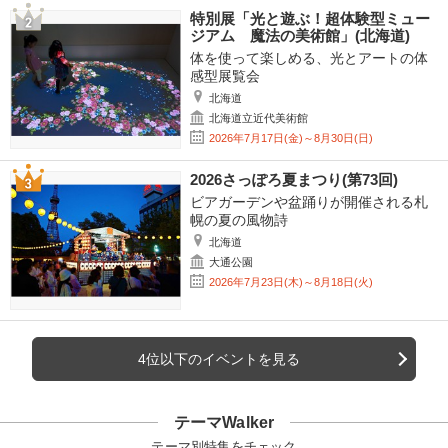
特別展「光と遊ぶ！超体験型ミュー
ジアム 魔法の美術館」(北海道)
体を使って楽しめる、光とアートの体
感型展覧会
北海道
北海道立近代美術館
2026年7月17日(金)～8月30日(日)
2026さっぽろ夏まつり(第73回)
ビアガーデンや盆踊りが開催される札
幌の夏の風物詩
北海道
大通公園
2026年7月23日(木)～8月18日(火)
4位以下のイベントを見る
テーマWalker
テーマ別特集をチェック