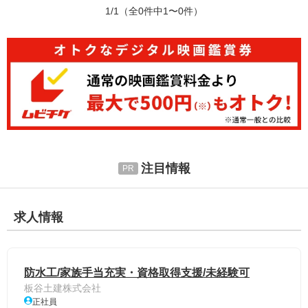
1/1
（全0件中1〜0件）
注目情報
求人情報
防水工/家族手当充実・資格取得支援/未経験可
板谷土建株式会社
正社員