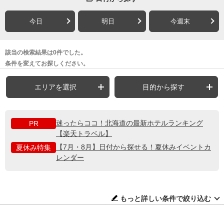
今日
明日
今週末
該当の検索結果は0件でした。
条件を変えてお探しください。
エリアを選択
目的から探す
迷ったらココ！北海道の最新ホテルランキング
PR
【楽天トラベル】
【7月・8月】日付から探せる！夏休みイベントカ
夏休み特集
レンダー
もっと詳しい条件で絞り込む