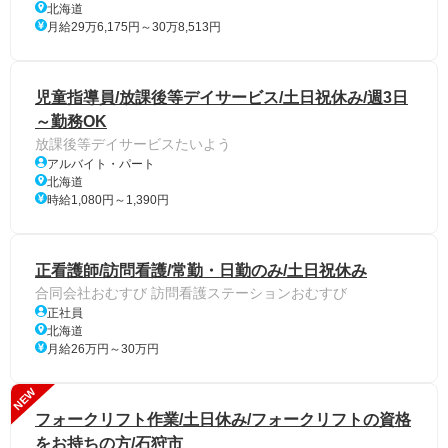
北海道
月給29万6,175円～30万8,513円
児童指導員/放課後等デイサービス/土日祝休み/週3日
～勤務OK
放課後等デイサービスたいよう
アルバイト・パート
北海道
時給1,080円～1,390円
正看護師/訪問看護/常勤・日勤のみ/土日祝休み
合同会社おむすび 訪問看護ステーションおむすび
正社員
北海道
月給26万円～30万円
NEW
フォークリフト作業/土日休み/フォークリフトの資格
をお持ちの方/石狩市