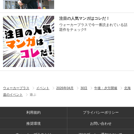
注目の人気マンガはコレだ！
ウォーカープラスで今一番読まれている話
題作をチェック!!
ウォーカープラス
イベント
2026年04月
30日
午後・夕方開催
北海
道のイベント
遊ぶ
利用規約
プライバシーポリシー
推奨環境
お問い合わせ