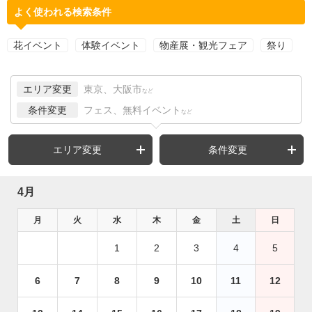
よく使われる検索条件
花イベント
体験イベント
物産展・観光フェア
祭り
エリア変更
東京、大阪市
など
条件変更
フェス、無料イベント
など
エリア変更
条件変更
4月
月
火
水
木
金
土
日
1
2
3
4
5
6
7
8
9
10
11
12