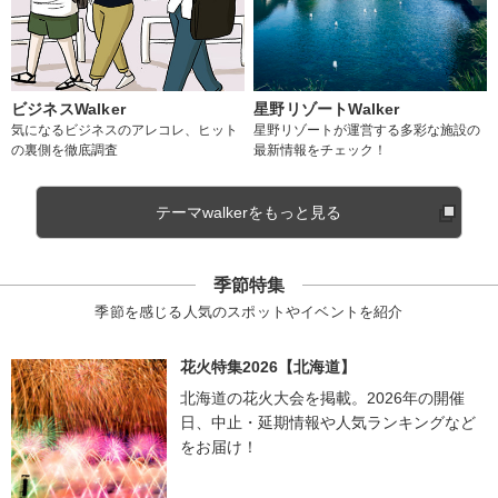
ビジネスWalker
星野リゾートWalker
気になるビジネスのアレコレ、ヒット
星野リゾートが運営する多彩な施設の
の裏側を徹底調査
最新情報をチェック！
テーマwalkerをもっと見る
季節特集
季節を感じる人気のスポットやイベントを紹介
花火特集2026【北海道】
北海道の花火大会を掲載。2026年の開催
日、中止・延期情報や人気ランキングなど
をお届け！