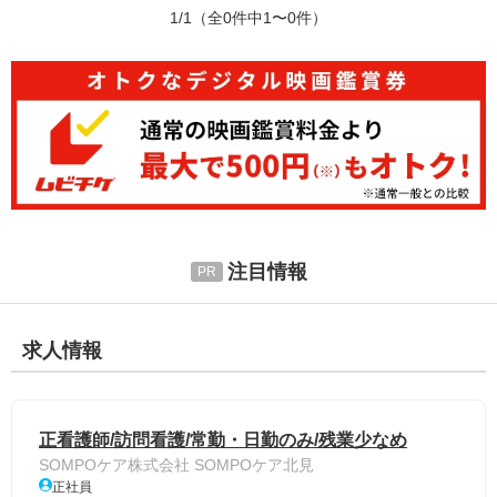
1/1
（全0件中1〜0件）
注目情報
求人情報
正看護師/訪問看護/常勤・日勤のみ/残業少なめ
SOMPOケア株式会社 SOMPOケア北見
正社員