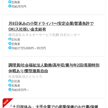
北海道
月給29万円
月8日休みの小型ドライバー/安定企業/普通免許で
OK/入社祝い金支給有
株式会社エネルギーサービス札幌 白石センター
正社員
北海道
月給27万5,000円～35万円
調理員/社会福祉法人勤務/高年収/賞与年2回/長期特別
休暇あり/髪型服装自由
社会福祉法人とらくろ
正社員
北海道
月給28万円～
NEW
「土日祝休み」大手企業での産業保健のお仕事/保健