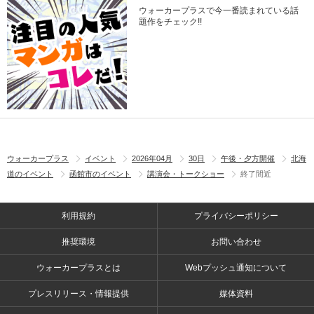
ウォーカープラスで今一番読まれている話
題作をチェック!!
ウォーカープラス
イベント
2026年04月
30日
午後・夕方開催
北海
道のイベント
函館市のイベント
講演会・トークショー
終了間近
利用規約
プライバシーポリシー
推奨環境
お問い合わせ
ウォーカープラスとは
Webプッシュ通知について
プレスリリース・情報提供
媒体資料