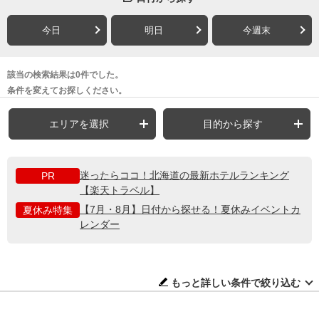
今日
明日
今週末
該当の検索結果は0件でした。
条件を変えてお探しください。
エリアを選択
目的から探す
迷ったらココ！北海道の最新ホテルランキング
PR
【楽天トラベル】
【7月・8月】日付から探せる！夏休みイベントカ
夏休み特集
レンダー
もっと詳しい条件で絞り込む