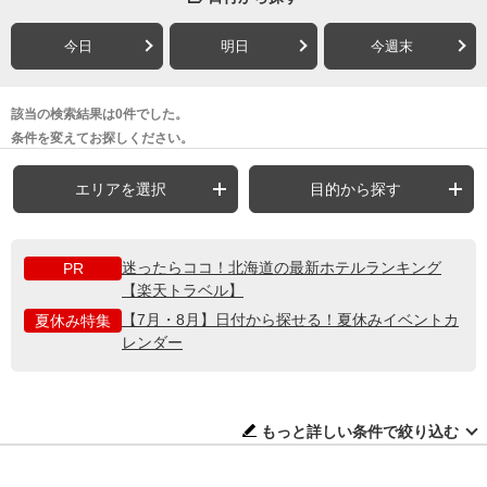
今日
明日
今週末
該当の検索結果は0件でした。
条件を変えてお探しください。
エリアを選択
目的から探す
迷ったらココ！北海道の最新ホテルランキング
PR
【楽天トラベル】
【7月・8月】日付から探せる！夏休みイベントカ
夏休み特集
レンダー
もっと詳しい条件で絞り込む