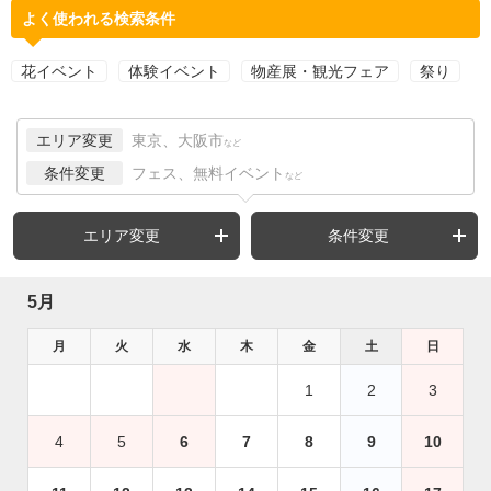
よく使われる検索条件
花イベント
体験イベント
物産展・観光フェア
祭り
エリア変更
東京、大阪市
など
条件変更
フェス、無料イベント
など
エリア変更
条件変更
5月
月
火
水
木
金
土
日
1
2
3
4
5
6
7
8
9
10