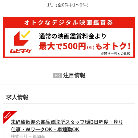
1/1
（全0件中1〜0件）
注目情報
求人情報
NEW
未経験歓迎の賞品買取所スタッフ/週3日程度・座り
仕事・WワークOK・車通勤OK
株式会社三都物産