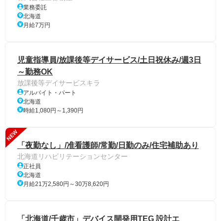
業務委託
北海道
月給7万円
児童指導員/放課後等デイサービス/土日祝休み/週3日
～勤務OK
放課後等デイサービスキラ
アルバイト・パート
北海道
時給1,080円～1,390円
NEW
「夜勤なし」/准看護師/常勤/日勤のみ/住宅補助あり
北海道リハビリテーションセンター
正社員
北海道
月給21万2,580円～30万8,620円
「北海道/千歳市」デバイス開発用TEG 設計エ