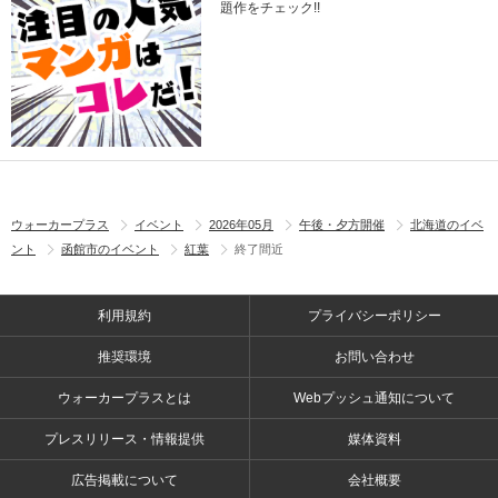
題作をチェック!!
ウォーカープラス
イベント
2026年05月
午後・夕方開催
北海道のイベ
ント
函館市のイベント
紅葉
終了間近
利用規約
プライバシーポリシー
推奨環境
お問い合わせ
ウォーカープラスとは
Webプッシュ通知について
プレスリリース・情報提供
媒体資料
広告掲載について
会社概要