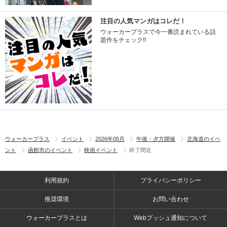
注目の人気マンガはコレだ！
ウォーカープラスで今一番読まれている話
題作をチェック!!
ウォーカープラス
イベント
2026年05月
午後・夕方開催
北海道のイベ
ント
函館市のイベント
映画イベント
終了間近
利用規約
プライバシーポリシー
推奨環境
お問い合わせ
ウォーカープラスとは
Webプッシュ通知について