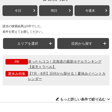
今日
明日
今週末
該当の検索結果は0件でした。
条件を変えてお探しください。
エリアを選択
目的から探す
迷ったらココ！北海道の最新ホテルランキング
PR
【楽天トラベル】
【7月・8月】日付から探せる！夏休みイベントカ
夏休み特集
レンダー
もっと詳しい条件で絞り込む