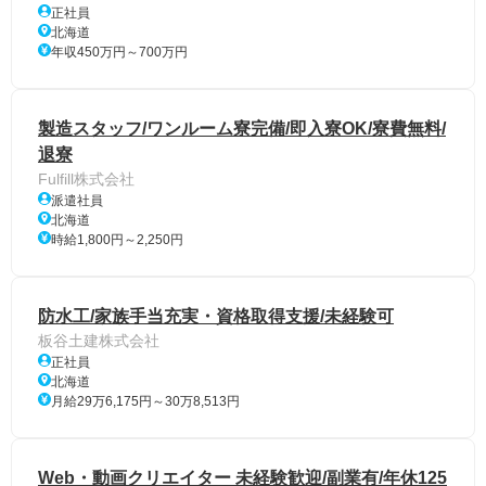
正社員
北海道
年収450万円～700万円
製造スタッフ/ワンルーム寮完備/即入寮OK/寮費無料/
退寮
Fulfill株式会社
派遣社員
北海道
時給1,800円～2,250円
防水工/家族手当充実・資格取得支援/未経験可
板谷土建株式会社
正社員
北海道
月給29万6,175円～30万8,513円
Web・動画クリエイター 未経験歓迎/副業有/年休125