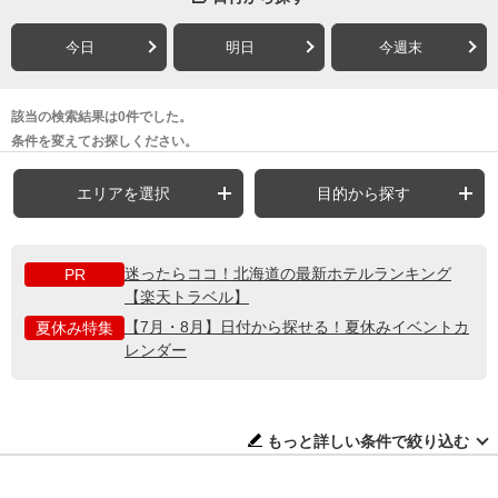
今日
明日
今週末
該当の検索結果は0件でした。
条件を変えてお探しください。
エリアを選択
目的から探す
迷ったらココ！北海道の最新ホテルランキング
PR
【楽天トラベル】
【7月・8月】日付から探せる！夏休みイベントカ
夏休み特集
レンダー
もっと詳しい条件で絞り込む