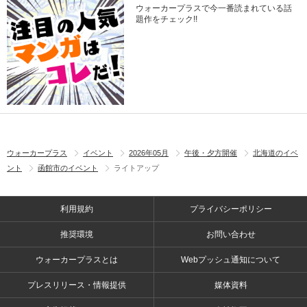
ウォーカープラスで今一番読まれている話
題作をチェック!!
ウォーカープラス
イベント
2026年05月
午後・夕方開催
北海道のイベ
ント
函館市のイベント
ライトアップ
利用規約
プライバシーポリシー
推奨環境
お問い合わせ
ウォーカープラスとは
Webプッシュ通知について
プレスリリース・情報提供
媒体資料