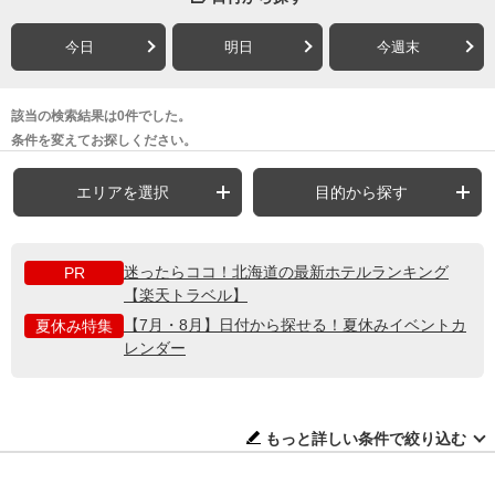
今日
明日
今週末
該当の検索結果は0件でした。
条件を変えてお探しください。
エリアを選択
目的から探す
迷ったらココ！北海道の最新ホテルランキング
PR
【楽天トラベル】
【7月・8月】日付から探せる！夏休みイベントカ
夏休み特集
レンダー
もっと詳しい条件で絞り込む