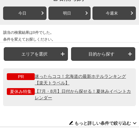
今日
明日
今週末
該当の検索結果は0件でした。
条件を変えてお探しください。
エリアを選択
目的から探す
迷ったらココ！北海道の最新ホテルランキング
PR
【楽天トラベル】
【7月・8月】日付から探せる！夏休みイベントカ
夏休み特集
レンダー
もっと詳しい条件で絞り込む