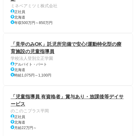
ミネベアミツミ株式会社
正社員
北海道
年収500万円～850万円
「見学のみOK」託児所完備で安心!運動特化型の療
育施設の児童指導員
学校法人登別立正学園
アルバイト・パート
北海道
時給1,075円～1,100円
「児童指導員 有資格者」賞与あり・放課後等デイサ
ービス
のこのこプラス平岡
正社員
北海道
月給22万円～