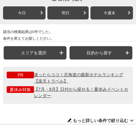
今日
明日
今週末
該当の検索結果は0件でした。
条件を変えてお探しください。
エリアを選択
目的から探す
迷ったらココ！北海道の最新ホテルランキング
PR
【楽天トラベル】
【7月・8月】日付から探せる！夏休みイベントカ
夏休み特集
レンダー
もっと詳しい条件で絞り込む