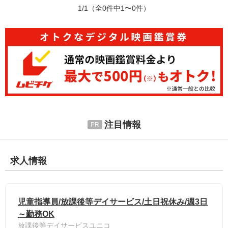
1/1
（全0件中1〜0件）
注目情報
求人情報
児童指導員/放課後等デイサービス/土日祝休み/週3日
～勤務OK
放課後等デイサービスユニコ