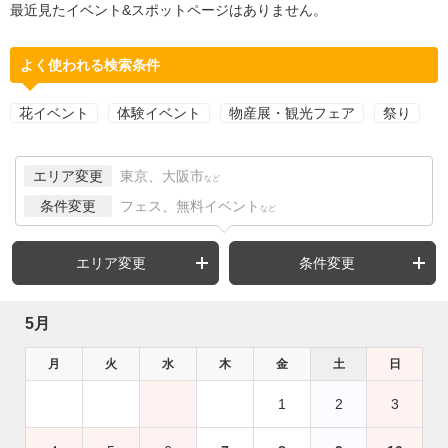
最近見たイベント&スポットページはありません。
よく使われる検索条件
花イベント
体験イベント
物産展・観光フェア
祭り
エリア変更
東京、大阪市
など
条件変更
フェス、無料イベント
など
エリア変更
条件変更
5月
月
火
水
木
金
土
日
1
2
3