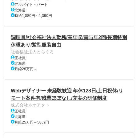
アルバイト・パート
北海道
時給1,080円～1,390円
調理員/社会福祉法人勤務/高年収/賞与年2回/長期特別
休暇あり/髪型服装自由
社会福祉法人とらくろ
正社員
北海道
月給28万円～
Webデザイナー 未経験歓迎 年休128日/土日祝休/リ
モート案件有/残業ほぼなし/充実の研修制度
株式会社ネオアクト
正社員
北海道
月給25万円～50万円