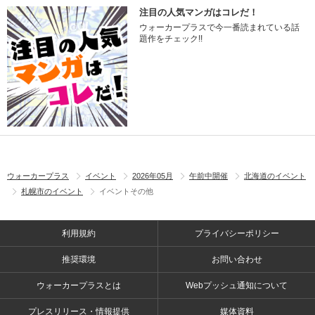
注目の人気マンガはコレだ！
ウォーカープラスで今一番読まれている話
題作をチェック!!
ウォーカープラス
イベント
2026年05月
午前中開催
北海道のイベント
札幌市のイベント
イベントその他
利用規約
プライバシーポリシー
推奨環境
お問い合わせ
ウォーカープラスとは
Webプッシュ通知について
プレスリリース・情報提供
媒体資料