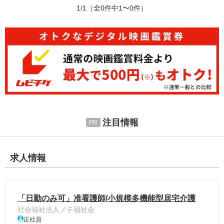
1/1
（全0件中1〜0件）
注目情報
求人情報
「日勤のみ可」准看護師/小規模多機能型居宅介護
社会福祉法人ノテ福祉会
正社員