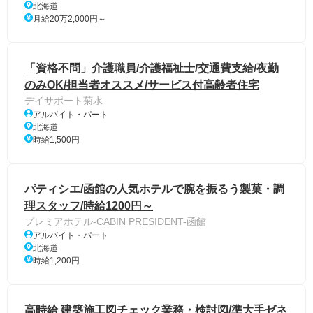
北海道
月給20万2,000円～
「資格不問」介護職員/介護福祉士/交通費支給/夜勤
のみOK/担当者オススメ/サービス付高齢者住宅
デイサポート菊水
アルバイト・パート
北海道
時給1,500円
パティシエ/函館の人気ホテルで腕を振るう製菓・調
理スタッフ/時給1200円～
プレミアホテル-CABIN PRESIDENT-函館
アルバイト・パート
北海道
時給1,200円
高時給 建築施工図チェック業務・検討図/準大手ゼネ