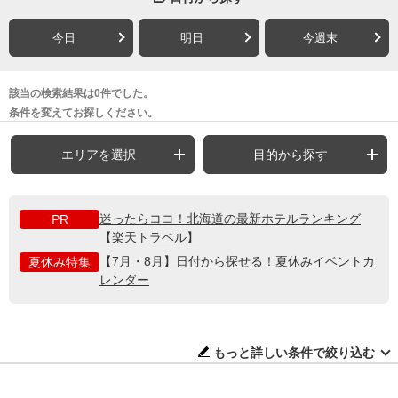
今日
明日
今週末
該当の検索結果は0件でした。
条件を変えてお探しください。
エリアを選択
目的から探す
迷ったらココ！北海道の最新ホテルランキング
PR
【楽天トラベル】
【7月・8月】日付から探せる！夏休みイベントカ
夏休み特集
レンダー
もっと詳しい条件で絞り込む