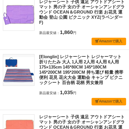
レジャーシート 子供 遠足 アウトドアシート
マット 男の子 女の子 オーシャンアンドグラ
ウンド OCEAN＆GROUND 行楽 お花見 運
動会 登山 公園 ピクニック XYZ(ラベンダー
F)
1,860
新品最安値：
円
Amazonで購入
[Elonglin] レジャーシート レジャーマット
折りたたみ 大人 1人用 2人用 4人用 6人用
175×135cm 145*80CM 145*180CM
145*200CM 195*200CM 持ち運び 軽量 携帯
便利 花見 花火大会 運動会 キャンプ ピクニ
ックシート 百合柄 花柄 男女兼用
1,035
新品最安値：
円
Amazonで購入
レジャーシート 子供 遠足 アウトドアシート
マット 男の子 女の子 オーシャンアンドグラ
ウンド OCEAN＆GROUND 行楽 お花見 運