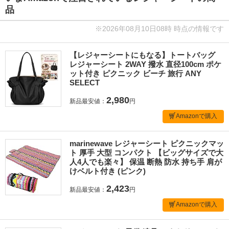
品
※2026年08月10日08時 時点の情報です
【レジャーシートにもなる】トートバッグ
レジャーシート 2WAY 撥水 直径100cm ポケ
ット付き ピクニック ビーチ 旅行 ANY
SELECT
2,980
新品最安値：
円
Amazonで購入
marinewave レジャーシート ピクニックマッ
ト 厚手 大型 コンパクト 【ビッグサイズで大
人4人でも楽々】 保温 断熱 防水 持ち手 肩が
けベルト付き (ピンク)
2,423
新品最安値：
円
Amazonで購入