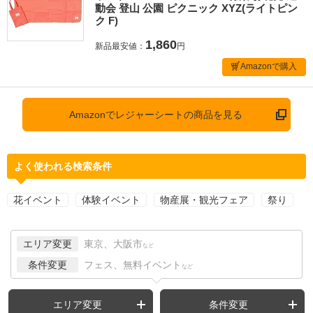
動会 登山 公園 ピクニック XYZ(ライトピン
ク F)
1,860
新品最安値：
円
Amazonで購入
Amazonでレジャーシートの商品を見る
よく使われる検索条件
花イベント
体験イベント
物産展・観光フェア
祭り
エリア変更
東京、大阪市
など
条件変更
フェス、無料イベント
など
エリア変更
条件変更