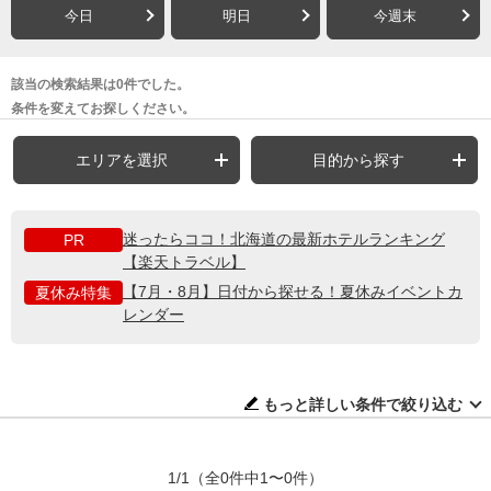
今日
明日
今週末
該当の検索結果は0件でした。
条件を変えてお探しください。
エリアを選択
目的から探す
迷ったらココ！北海道の最新ホテルランキング
PR
【楽天トラベル】
【7月・8月】日付から探せる！夏休みイベントカ
夏休み特集
レンダー
もっと詳しい条件で絞り込む
1/1
（全0件中1〜0件）