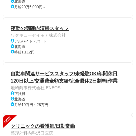
北海道
月給20万5,000円～
夜勤の病院内清掃スタッフ
ワタキューセイモア株式会社
アルバイト・パート
北海道
時給1,112円
自動車関連サービススタッフ/未経験OK/年間休日
120日以上/交通費全額支給/完全週休2日制/軽作業
地崎商事株式会社 ENEOS
正社員
北海道
月給19万円～28万円
NEW
クリニックの看護師/日勤常勤
整形外科内科沢口医院