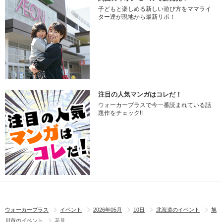
子どもと楽しめる新しい遊び方をママライ
ター達が現地から最新リポ！
注目の人気マンガはコレだ！
ウォーカープラスで今一番読まれている話
題作をチェック!!
ウォーカープラス
イベント
2026年05月
10日
北海道のイベント
旭
川市のイベント
花見