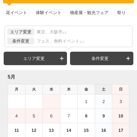
花イベント
体験イベント
物産展・観光フェア
祭り
エリア変更
東京、大阪市
など
条件変更
フェス、無料イベント
など
エリア変更
条件変更
5月
月
火
水
木
金
土
日
1
2
3
4
5
6
7
8
9
10
11
12
13
14
15
16
17