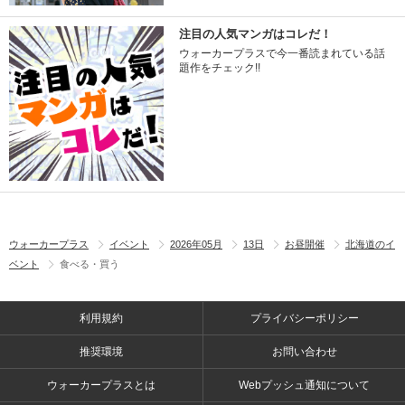
注目の人気マンガはコレだ！
ウォーカープラスで今一番読まれている話
題作をチェック!!
ウォーカープラス
イベント
2026年05月
13日
お昼開催
北海道のイ
ベント
食べる・買う
利用規約
プライバシーポリシー
推奨環境
お問い合わせ
ウォーカープラスとは
Webプッシュ通知について