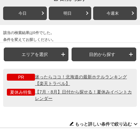
今日
明日
今週末
該当の検索結果は0件でした。
条件を変えてお探しください。
エリアを選択
目的から探す
迷ったらココ！北海道の最新ホテルランキング
PR
【楽天トラベル】
【7月・8月】日付から探せる！夏休みイベントカ
夏休み特集
レンダー
もっと詳しい条件で絞り込む