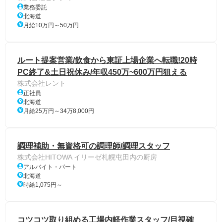
業務委託
北海道
月給10万円～50万円
ルート提案営業/飲食から東証上場企業へ転職!20時
PC終了&土日祝休み/年収450万~600万円狙える
株式会社レント
正社員
北海道
月給25万円～34万8,000円
調理補助・無資格可の調理師/調理スタッフ
株式会社HITOWA イリーゼ札幌屯田内の厨房
アルバイト・パート
北海道
時給1,075円～
コツコツ取り組める工場内軽作業スタッフ/目視確