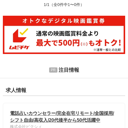
1/1
（全0件中1〜0件）
注目情報
求人情報
電話占いカウンセラー/完全在宅リモート/全国採用/
シフト自由/高収入/20代後半から50代活躍中
株式会社ピクシィ