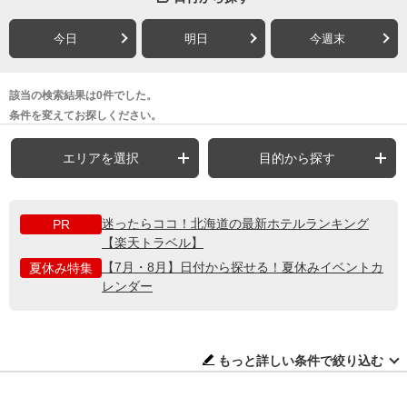
今日
明日
今週末
該当の検索結果は0件でした。
条件を変えてお探しください。
エリアを選択
目的から探す
迷ったらココ！北海道の最新ホテルランキング
PR
【楽天トラベル】
【7月・8月】日付から探せる！夏休みイベントカ
夏休み特集
レンダー
もっと詳しい条件で絞り込む