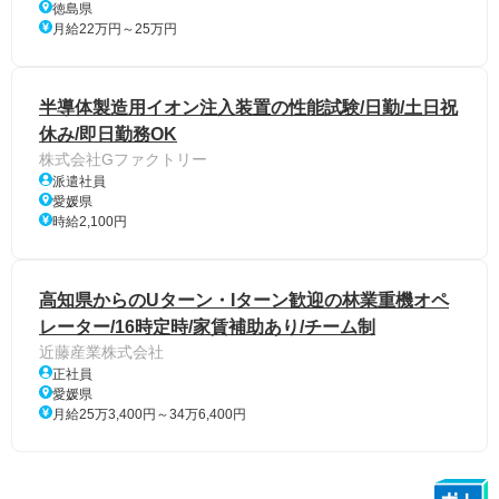
徳島県
月給22万円～25万円
半導体製造用イオン注入装置の性能試験/日勤/土日祝
休み/即日勤務OK
株式会社Gファクトリー
派遣社員
愛媛県
時給2,100円
高知県からのUターン・Iターン歓迎の林業重機オペ
レーター/16時定時/家賃補助あり/チーム制
近藤産業株式会社
正社員
愛媛県
月給25万3,400円～34万6,400円