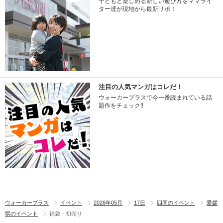
子どもと楽しめる新しい遊び方をママライ
ター達が現地から最新リポ！
注目の人気マンガはコレだ！
ウォーカープラスで今一番読まれている話
題作をチェック!!
ウォーカープラス
イベント
2026年05月
17日
四国のイベント
愛媛
県のイベント
福袋・初売り