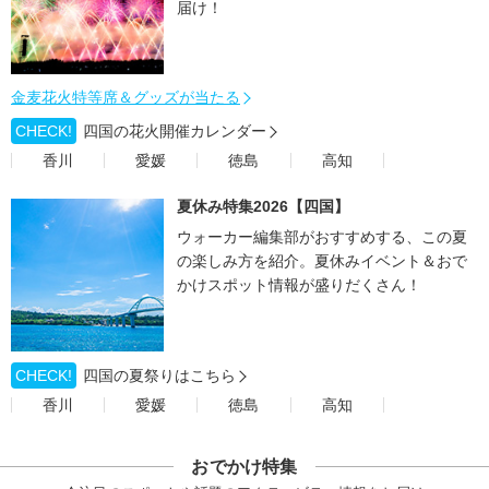
届け！
金麦花火特等席＆グッズが当たる
CHECK!
四国の花火開催カレンダー
香川
愛媛
徳島
高知
夏休み特集2026【四国】
ウォーカー編集部がおすすめする、この夏
の楽しみ方を紹介。夏休みイベント＆おで
かけスポット情報が盛りだくさん！
CHECK!
四国の夏祭りはこちら
香川
愛媛
徳島
高知
おでかけ特集