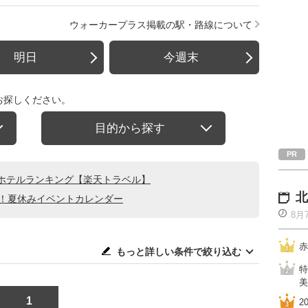
ウォーカープラス掲載の駅・路線について
明日
今週末
お探しください。
目的から探す
ホテルランキング【楽天トラベル】
北
る！夏休みイベントカレンダー
8月
赤
もっと詳しい条件で絞り込む
特
美
1
2