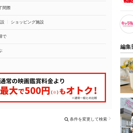
了間際
施設
ショッピング施設
婦で
編集
ぶ
条件を変更して検索