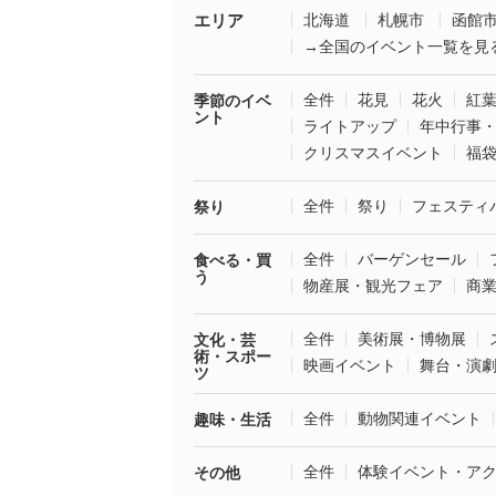
エリア
北海道
札幌市
函館
→全国のイベント一覧を見
全件
花見
花火
紅
季節のイベ
ント
ライトアップ
年中行事
クリスマスイベント
福
全件
祭り
フェスティ
祭り
全件
バーゲンセール
食べる・買
う
物産展・観光フェア
商
全件
美術展・博物展
文化・芸
術・スポー
映画イベント
舞台・演
ツ
全件
動物関連イベント
趣味・生活
全件
体験イベント・ア
その他