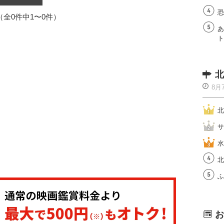
恐
1（全0件中1〜0件）
あ
ト
北
8月
北
サ
水
北
ふ
お