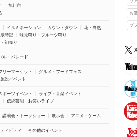
リ
市
旭川市
る
お
プ
葉
イルミネーション
カウントダウン
花・自然
・歳時記
味覚狩り・フルーツ狩り
袋・初売り
バル・パレード
フリーマーケット
グルメ・フードフェス
業施設イベント
スポーツイベント
ライブ・音楽イベント
劇
伝統芸能・お笑いライブ
講演会・トークショー
展示会
アニメ・ゲーム
クティビティ
その他のイベント