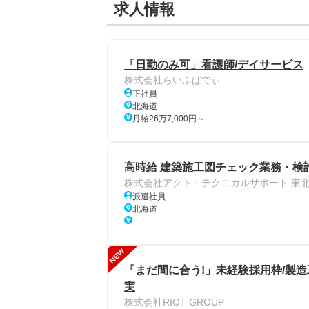
求人情報
「日勤のみ可」看護師/デイサービス
株式会社らいふばでぃ
正社員
北海道
月給26万7,000円～
高時給 建築施工図チェック業務・検討
株式会社アクト・テクニカルサポート 東
派遣社員
北海道
NEW
「まだ間に合う!」未経験採用枠/製
実
株式会社RIOT GROUP