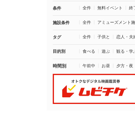
全件
無料イベント
終
条件
全件
アミューズメント
施設条件
全件
子供と
恋人・夫
タグ
目的別
食べる
遊ぶ
観る・学
時間別
午前中
お昼
夕方・夜