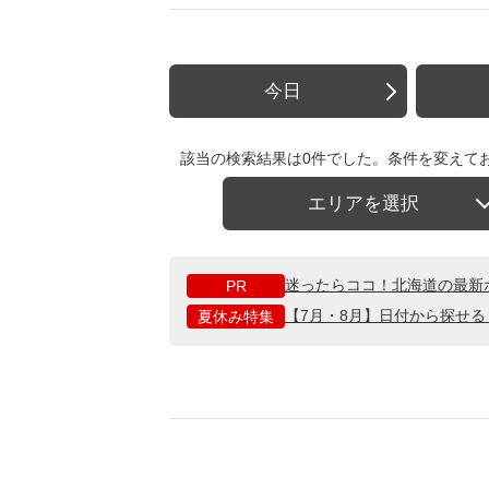
今日
該当の検索結果は0件でした。条件を変えて
エリアを選択
迷ったらココ！北海道の最新
PR
【7月・8月】日付から探せ
夏休み特集