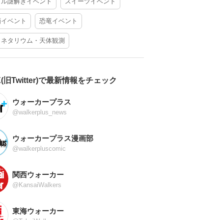
アル謎解きイベント
スイーツイベント
酒イベント
恐竜イベント
ラネタリウム・天体観測
X(旧Twitter)で最新情報をチェック
ウォーカープラス
@walkerplus_news
ウォーカープラス漫画部
@walkerpluscomic
関西ウォーカー
@KansaiWalkers
東海ウォーカー