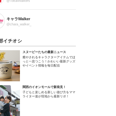
@TokaiWalkers
キャラWalker
@chara_walker_
部イチオシ
スヌーピーたちの最新ニュース
癒やされるキャラクターアイテムでほ
っと一息つこう！かわいい最新グッズ
やイベント情報を毎日配信
関西のイオンモールで新発見！
子どもと楽しめる新しい遊び方をママ
ライター達が現地から最新リポ！