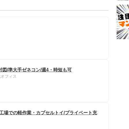
図/準大手ゼネコン/週4・時短も可
北オフィス
造工場での軽作業・カプセルトイ/プライベート充