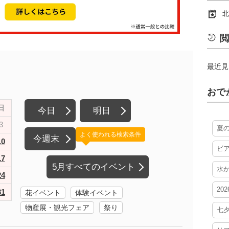
北
閲
最近見
おで
日
今日
明日
3
夏
よく使われる検索条件
今週末
10
ビ
17
5月すべてのイベント
水
24
20
31
花イベント
体験イベント
物産展・観光フェア
祭り
七